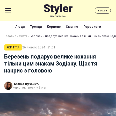
rbc.ua
Люди
Тренди
Корисне
Смачно
Гороскопи
Головна
›
Життя
›
Березень подарує велике кохання тільки цим знакам Зоді
ЖИТТЯ
26 лютого 2024 · 21:01
Березень подарує велике кохання
тільки цим знакам Зодіаку. Щастя
накриє з головою
Поліна Кузенко
Керівник проєкту Styler