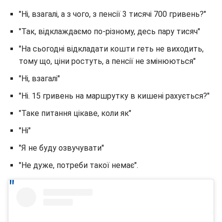
"Ні, взагалі, а з чого, з пенсії 3 тисячі 700 гривень?"
"Так, відклаждаємо по-різному, десь пару тисяч"
"На сьогодні відкладати кошти геть не виходить,
тому що, ціни ростуть, а пенсії не змінюються"
"Ні, взагалі"
"Ні. 15 гривень на маршрутку в кишені рахується?"
"Таке питання цікаве, коли як"
"Ні"
"Я не буду озвучувати"
"Не дуже, потреби такої немає".