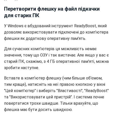
Перетворити флешку на файл підкачки
для старих ПК
У Windows є вбудований інструмент ReadyBoost, який
дозволяє використовувати підключені до комп'ютера
флешки як додаткову оперативну пам'ять.
Для сучасних комп'ютерів ця можливість немає
значення, тому що ОЗУ і так вистачає. Але якщо у вас є
старий ПК, скажімо, з 4 ГБ оперативної пам'яті, можна
зробити наступне.
Вставте в комп'ютер флешку (чим більше об'ємом,
тим краще), натисніть на неї правою кнопкою у вікні
"Цей комп'ютер" і виберіть "Властивості", "ReadyBoost"
та "Використовувати цей пристрій". І система почне
повертатися трохи швидше. Тільки врахуйте, що
флешка має бути досить швидкою.