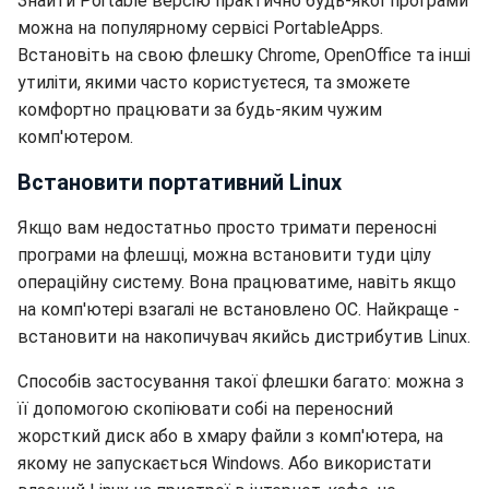
Знайти Portable версію практично будь-якої програми
можна на популярному сервісі PortableApps.
Встановіть на свою флешку Chrome, OpenOffice та інші
утиліти, якими часто користуєтеся, та зможете
комфортно працювати за будь-яким чужим
комп'ютером.
Встановити портативний Linux
Якщо вам недостатньо просто тримати переносні
програми на флешці, можна встановити туди цілу
операційну систему. Вона працюватиме, навіть якщо
на комп'ютері взагалі не встановлено ОС. Найкраще -
встановити на накопичувач якийсь дистрибутив Linux.
Способів застосування такої флешки багато: можна з
її допомогою скопіювати собі на переносний
жорсткий диск або в хмару файли з комп'ютера, на
якому не запускається Windows. Або використати