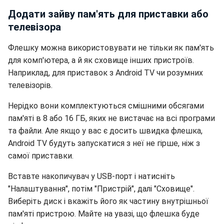
Додати зайву пам'ять для приставки або
телевізора
Флешку можна використовувати не тільки як пам'ять
для комп'ютера, а й як сховище інших пристроїв.
Наприклад, для приставок з Android TV чи розумних
телевізорів.
Нерідко вони комплектуються смішними обсягами
пам'яті в 8 або 16 ГБ, яких не вистачає на всі програми
та файли. Але якщо у вас є досить швидка флешка,
Android TV будуть запускатися з неї не гірше, ніж з
самої приставки.
Вставте накопичувач у USB-порт і натисніть
"Налаштування", потім "Пристрій", далі "Сховище".
Виберіть диск і вкажіть його як частину внутрішньої
пам'яті пристрою. Майте на увазі, що флешка буде