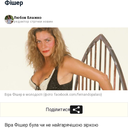
Фішер
Любов Блажко
редактор стрічки новин
Віра Фішер в молодості (фото: facebook.com/fernandopalaio)
Поділитися
Віра Фішер була чи не найгарячішою зіркою