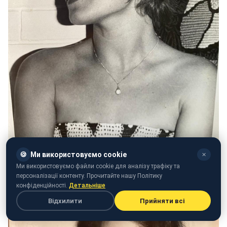
🍪
Ми використовуємо cookie
✕
Архівні фото Віри Фішер (фото:
Ми використовуємо файли cookie для аналізу трафіку та
instagram.com/verafischeroficial)
персоналізації контенту. Прочитайте нашу Політику
конфіденційності.
Детальніше
Відхилити
Прийняти всі