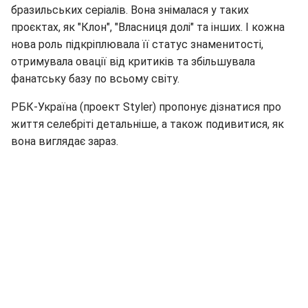
бразильських серіалів. Вона знімалася у таких
проєктах, як "Клон", "Власниця долі" та інших. І кожна
нова роль підкріплювала її статус знаменитості,
отримувала овації від критиків та збільшувала
фанатську базу по всьому світу.
РБК-Україна (проект Styler) пропонує дізнатися про
життя селебріті детальніше, а також подивитися, як
вона виглядає зараз.