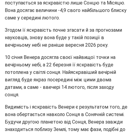
поступається за яскравістю лише Сонцю та Місяцю.
Вона досягає величини -4,9 свого найбільшого блиску
саме у середині лютого.
Згодом її яскравість почне згасати й за прогнозами
науковців, знову вона буде у такій позиції в
вечірньому небі не раніше вересня 2026 року.
10 січня Венера досягла своєї найвищої точки на
вечірньому небі, а 22 березня її яскравість буде
потоплена у світлі сонця. Найяскравіший вечірній
вигляд буде якраз посередині між цими двома
датами, а саме - ввечері 14 лютого, після заходу
сонця.
Видимість і яскравість Венери є результатом того, де
вона обертається навколо Сонця в Сонячній системі.
Будучи другою планетою від Сонця, Венера завжди
знаходиться поблизу Землі, тому має фази, подібні до