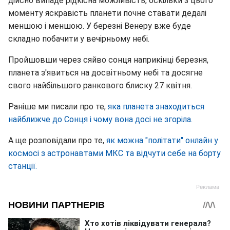
дійсно випаде рідкісна можливість, оскільки з цього
моменту яскравість планети почне ставати дедалі
меншою і меншою. У березні Венеру вже буде
складно побачити у вечірньому небі.
Пройшовши через сяйво сонця наприкінці березня,
планета з'явиться на досвітньому небі та досягне
свого найбільшого ранкового блиску 27 квітня.
Раніше ми писали про те,
яка планета знаходиться
найближче до Сонця і чому вона досі не згоріла.
А ще розповідали про те,
як можна "політати" онлайн у
космосі з астронавтами МКС та відчути себе на борту
станції.