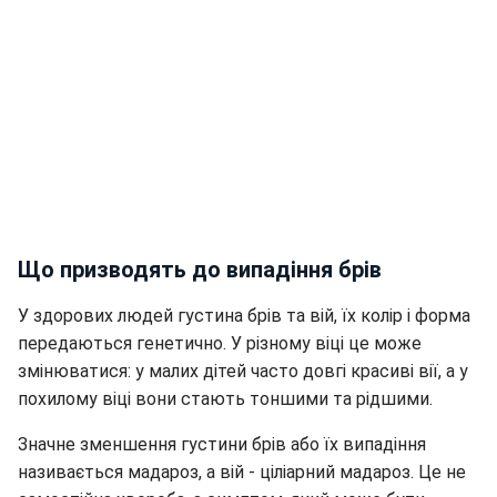
Що призводять до випадіння брів
У здорових людей густина брів та вій, їх колір і форма
передаються генетично. У різному віці це може
змінюватися: у малих дітей часто довгі красиві вії, а у
похилому віці вони стають тоншими та рідшими.
Значне зменшення густини брів або їх випадіння
називається мадароз, а вій - ціліарний мадароз. Це не