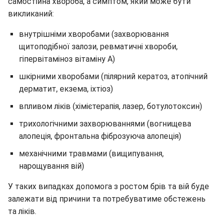
самостійна хвороба, а симптом, який може бути
викликаний:
внутрішніми хворобами (захворювання
щитоподібної залози, ревматичні хвороби,
гіпервітаміноз вітаміну А)
шкірними хворобами (пілярний кератоз, атопічний
дерматит, екзема, іхтіоз)
впливом ліків (хімієтерапія, лазер, ботулотоксин)
трихологічними захворюваннями (вогнищева
алопеція, фронтальна фіброзуюча алопеція)
механічними травмами (вищипування,
нарощування вій)
У таких випадках допомога з ростом брів та вій буде
залежати від причини та потребуватиме обстежень
та ліків.