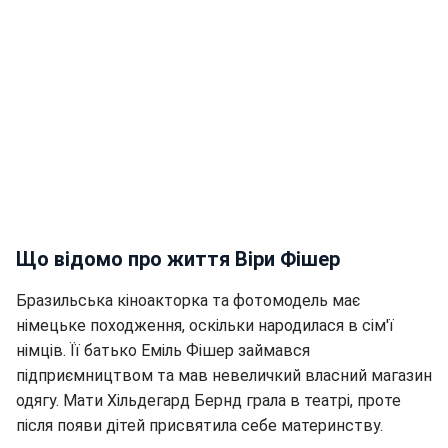
Що відомо про життя Віри Фішер
Бразильська кіноакторка та фотомодель має
німецьке походження, оскільки народилася в сім'ї
німців. Її батько Еміль Фішер займався
підприємництвом та мав невеличкий власний магазин
одягу. Мати Хільдегард Бернд грала в театрі, проте
після появи дітей присвятила себе материнству.