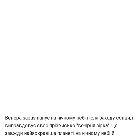
Венера зараз панує на нічному небі після заходу сонця, і
виправдовує своє прізвисько "вечірня зірка". Це
завжди найяскравіша планеті на нічному небі й