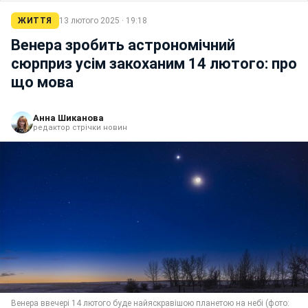
ЖИТТЯ
13 лютого 2025 · 19:18
Венера зробить астрономічний
сюрприз усім закоханим 14 лютого: про
що мова
Анна Шиканова
редактор стрічки новин
Венера ввечері 14 лютого буде найяскравішою планетою на небі (фото: