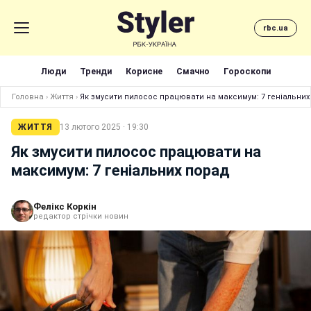
rbc.ua
Люди
Тренди
Корисне
Смачно
Гороскопи
Головна
›
Життя
›
Як змусити пилосос працювати на максимум: 7 геніальних
ЖИТТЯ
13 лютого 2025 · 19:30
Як змусити пилосос працювати на
максимум: 7 геніальних порад
Фелікс Коркін
редактор стрічки новин