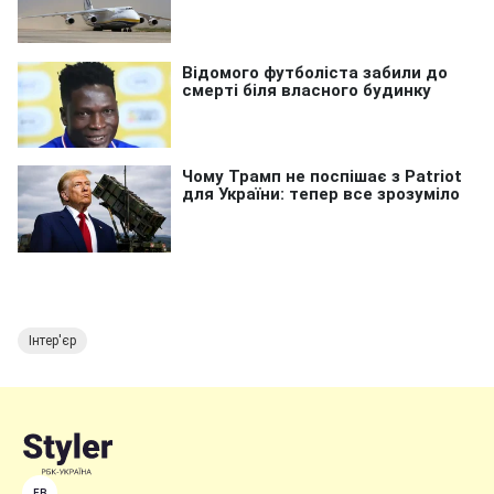
Інтер'єр
FB