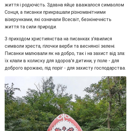
життя і родючість. Здавна яйце вважалося символом
Сонця, а писанки прикрашали різноманітними
візерунками, які означали Всесвіт, безкінечність
життя та сили природи.
З приходом християнства на писанках з'явилися
символи хреста, гілочки верби та весняної зелені.
Писанки малювали як на добро, так і на захист від зла:
їх клали в колиску для здоров'я дитини, у поле - для
доброго врожаю, під поріг - для захисту господарства.