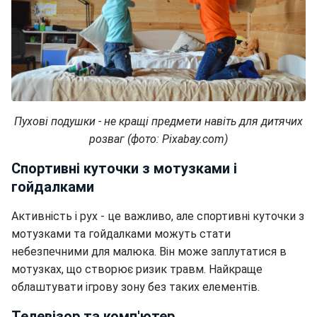
Пухові подушки - не кращі предмети навіть для дитячих
розваг (фото: Pixabay.com)
Спортивні куточки з мотузками і
гойдалками
Активність і рух - це важливо, але спортивні куточки з
мотузками та гойдалками можуть стати
небезпечними для малюка. Він може заплутатися в
мотузках, що створює ризик травм. Найкраще
облаштувати ігрову зону без таких елементів.
Телевізор та комп'ютер