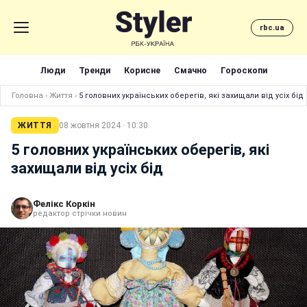
rbc.ua
Люди
Тренди
Корисне
Смачно
Гороскопи
Головна
›
Життя
›
5 головних українських оберегів, які захищали від усіх бід
ЖИТТЯ
08 жовтня 2024 · 10:30
5 головних українських оберегів, які
захищали від усіх бід
Фелікс Коркін
редактор стрічки новин