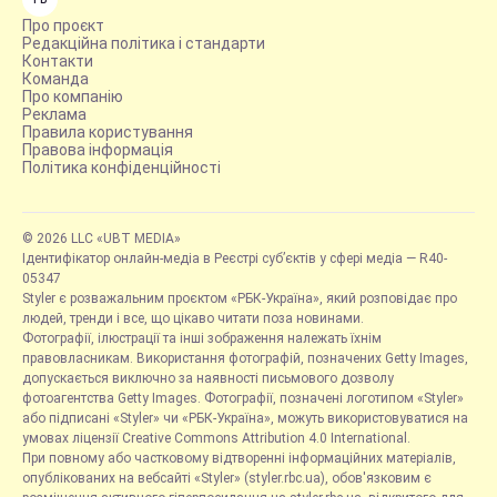
Про проєкт
Редакційна політика і стандарти
Контакти
Команда
Про компанію
Реклама
Правила користування
Правова інформація
Політика конфіденційності
© 2026 LLC «UBT MEDIA»
Ідентифікатор онлайн-медіа в Реєстрі суб’єктів у сфері медіа — R40-
05347
Styler є розважальним проєктом «РБК-Україна», який розповідає про
людей, тренди і все, що цікаво читати поза новинами.
Фотографії, ілюстрації та інші зображення належать їхнім
правовласникам. Використання фотографій, позначених Getty Images,
допускається виключно за наявності письмового дозволу
фотоагентства Getty Images. Фотографії, позначені логотипом «Styler»
або підписані «Styler» чи «РБК-Україна», можуть використовуватися на
умовах ліцензії Creative Commons Attribution 4.0 International.
При повному або частковому відтворенні інформаційних матеріалів,
опублікованих на вебсайті «Styler» (styler.rbc.ua), обов'язковим є