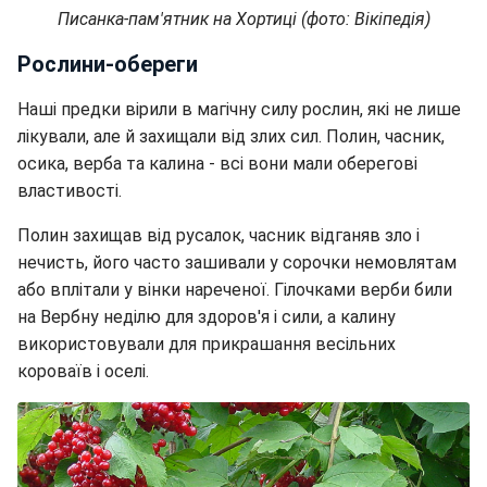
Писанка-пам'ятник на Хортиці (фото: Вікіпедія)
Рослини-обереги
Наші предки вірили в магічну силу рослин, які не лише
лікували, але й захищали від злих сил. Полин, часник,
осика, верба та калина - всі вони мали оберегові
властивості.
Полин захищав від русалок, часник відганяв зло і
нечисть, його часто зашивали у сорочки немовлятам
або вплітали у вінки нареченої. Гілочками верби били
на Вербну неділю для здоров'я і сили, а калину
використовували для прикрашання весільних
короваїв і оселі.