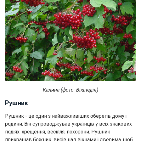
Калина (фото: Вікіпедія)
Рушник
Рушник - це один з найважливіших оберегів дому і
родини. Він супроводжував українців у всіх знакових
подіях: хрещення, весілля, похорони. Рушник
прикрашав божник, висів над вікнами і дверима, щоб