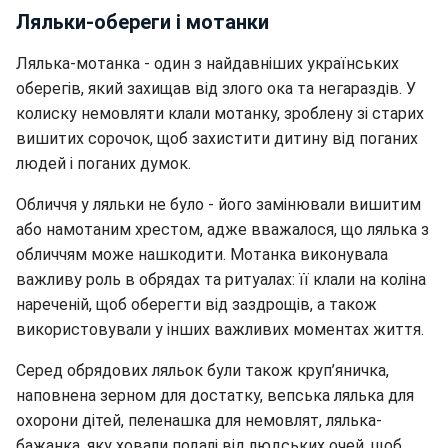
Ляльки-обереги і мотанки
Лялька-мотанка - один з найдавніших українських
оберегів, який захищав від злого ока та негараздів. У
колиску немовляти клали мотанку, зроблену зі старих
вишитих сорочок, щоб захистити дитину від поганих
людей і поганих думок.
Обличчя у ляльки не було - його замінювали вишитим
або намотаним хрестом, адже вважалося, що лялька з
обличчям може нашкодити. Мотанка виконувала
важливу роль в обрядах та ритуалах: її клали на коліна
нареченій, щоб оберегти від заздрощів, а також
використовували у інших важливих моментах життя.
Серед обрядових ляльок були також круп’яничка,
наповнена зерном для достатку, вепська лялька для
охорони дітей, пеленашка для немовлят, лялька-
бажанка, яку ховали подалі від людських очей, щоб