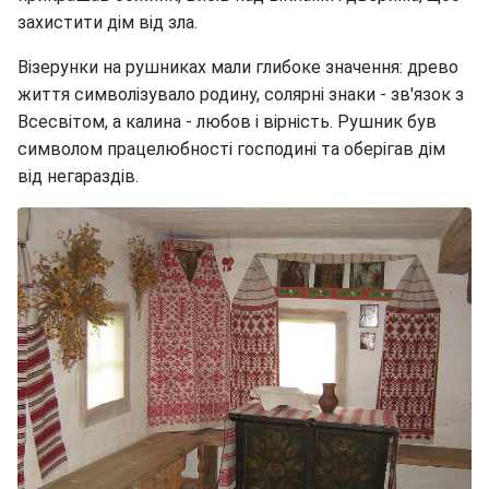
захистити дім від зла.
Візерунки на рушниках мали глибоке значення: древо
життя символізувало родину, солярні знаки - зв'язок з
Всесвітом, а калина - любов і вірність. Рушник був
символом працелюбності господині та оберігав дім
від негараздів.