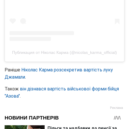
Публикация от Ніколас Карма (@nicolas_karma_official)
Раніше
Ніколас Карма розсекретив вартість луку
Джамали
.
Також
він дізнався вартість військової форми бійця
"Азова"
.