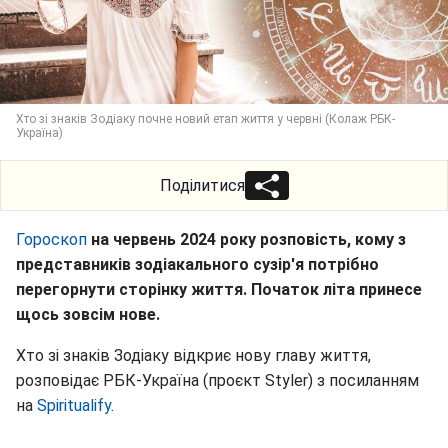
Хто зі знаків Зодіаку почне новий етап життя у червні (Колаж РБК-
Україна)
Поділитися
Гороскоп
на червень 2024 року розповість, кому з
представників зодіакального сузір'я потрібно
перегорнути сторінку життя. Початок літа принесе
щось зовсім нове.
Хто зі знаків Зодіаку відкриє нову главу життя,
розповідає РБК-Україна (проєкт Styler) з посиланням
на
Spiritualify
.