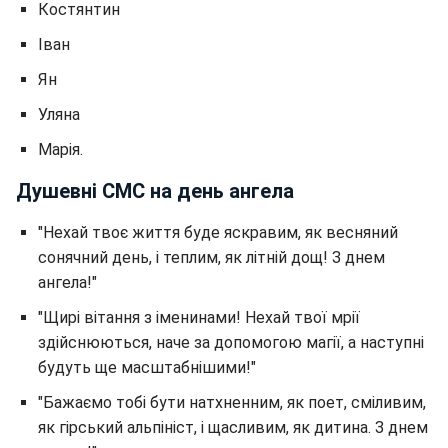
Костянтин
Іван
Ян
Уляна
Марія.
Душевні СМС на день ангела
"Нехай твоє життя буде яскравим, як весняний
сонячний день, і теплим, як літній дощ! З днем
ангела!"
"Щирі вітання з іменинами! Нехай твої мрії
здійснюються, наче за допомогою магії, а наступні
будуть ще масштабнішими!"
"Бажаємо тобі бути натхненним, як поет, сміливим,
як гірський альпініст, і щасливим, як дитина. З днем