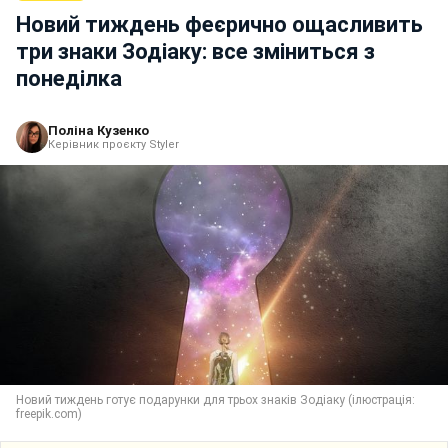
Новий тиждень феєрично ощасливить
три знаки Зодіаку: все зміниться з
понеділка
Поліна Кузенко
Керівник проєкту Styler
Новий тиждень готує подарунки для трьох знаків Зодіаку (ілюстрація:
freepik.com)