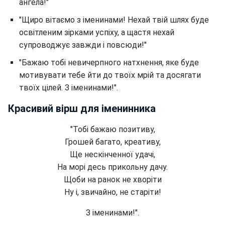
ангела!"
"Щиро вітаємо з іменинами! Нехай твій шлях буде
освітленим зірками успіху, а щастя нехай
супроводжує завжди і повсюди!"
"Бажаю тобі невичерпного натхнення, яке буде
мотивувати тебе йти до твоїх мрій та досягати
твоїх цілей. З іменинами!".
Красивий вірш для іменинника
"Тобі бажаю позитиву,
Грошей багато, креативу,
Ще нескінченної удачі,
На морі десь прикольну дачу.
Щоби на ранок не хворіти
Ну і, звичайно, не старіти!
З іменинами!".