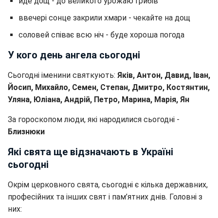
йде дощ - до великого урожаю грибів
ввечері сонце закрили хмари - чекайте на дощ
соловей співає всю ніч - буде хороша погода
У кого день ангела сьогодні
Сьогодні іменини святкують:
Яків, Антон, Давид, Іван,
Йосип, Михайло, Семен, Степан, Дмитро, Костянтин,
Уляна, Юліана, Андрій, Петро, Марина, Марія, Ян
За гороскопом люди, які народилися сьогодні -
Близнюки
Які свята ще відзначають в Україні
сьогодні
Окрім церковного свята, сьогодні є кілька державних,
професійних та інших свят і пам’ятних днів. Головні з
них: