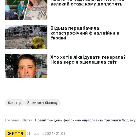
блоггер
Зірки шоу-бізнесу
Головна
›
Життя
›
Новий тиждень феєрично ощасливить три знаки Зодіаку: 
ЖИТТЯ
01 червня 2024 · 21:01