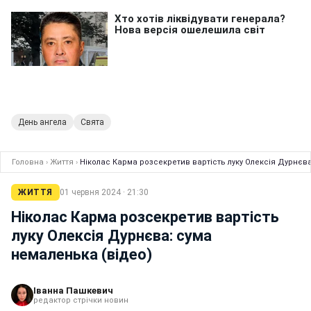
День ангела
Свята
Головна
›
Життя
›
Ніколас Карма розсекретив вартість луку Олексія Дурнєва
ЖИТТЯ
01 червня 2024 · 21:30
Ніколас Карма розсекретив вартість
луку Олексія Дурнєва: сума
немаленька (відео)
Іванна Пашкевич
редактор стрічки новин