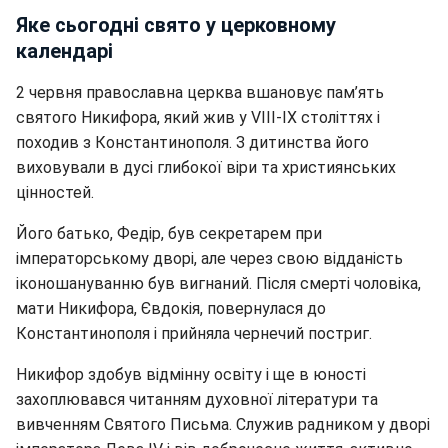
Яке сьогодні свято у церковному
календарі
2 червня православна церква вшановує пам’ять
святого Никифора, який жив у VIII-IX століттях і
походив з Константинополя. З дитинства його
виховували в дусі глибокої віри та християнських
цінностей.
Його батько, Федір, був секретарем при
імператорському дворі, але через свою відданість
іконошануванню був вигнаний. Після смерті чоловіка,
мати Никифора, Євдокія, повернулася до
Константинополя і прийняла чернечий постриг.
Никифор здобув відмінну освіту і ще в юності
захоплювався читанням духовної літератури та
вивченням Святого Письма. Служив радником у дворі