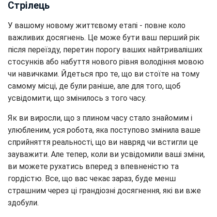
Стрілець
У вашому новому життєвому етапі - повне коло
важливих досягнень. Це може бути ваш перший рік
після переїзду, перетин порогу ваших найтриваліших
стосунків або набуття нового рівня володіння мовою
чи навичками. Йдеться про те, що ви стоїте на тому
самому місці, де були раніше, але для того, щоб
усвідомити, що змінилось з того часу.
Як ви виросли, що з плином часу стало знайомим і
улюбленим, уся робота, яка поступово змінила ваше
сприйняття реальності, що ви навряд чи встигли це
зауважити. Але тепер, коли ви усвідомили ваші зміни,
ви можете рухатись вперед з впевненістю та
гордістю. Все, що вас чекає зараз, буде менш
страшним через ці грандіозні досягнення, які ви вже
здобули.