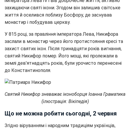
імператора Лева IV і вів доброчесне життя, активно
захищаючи святі ікони. Згодом він залишив світське
життя й оселився поблизу Босфору, де заснував
монастир і побудував церкву.
У 815 році, за правління імператора Лева, Никифора
заслали в монастир через його протистояння єресі та
захист святих ікон. Після тринадцяти років вигнання,
святий Никифор помер. Його мощі, які пролежали в
землі дев’ятнадцять років, були урочисто перенесені
до Константинополя.
Святий Никифор зневажає іконоборця Іоанна Граматика
(ілюстрація: Вікіпедія)
Що не можна робити сьогодні, 2 червня
Згідно віруванням і народним традиціям українців,