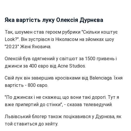
Яка вартість луку Олексія Дурнєва
Так, шоумен став героєм рубрики "Скільки коштує
Look?". Він зустрівся із Ніколасом на зйомках шоу
"20:23" Жені Яновича.
Олексій був одягнений у світшот за 1500 гривень і
джинси за 400 євро від Acne Studios.
Свій лук він завершив кросівками від Balenciaga. Їхня
вартість - 800 євро.
"По джинсах і не скажеш, що вони такі дорогі. Тут я
вже припертий до стінки", - сказав телеведучий.
Львівський блогер також поцікавився у Дурнєва, як
той ставиться до хейту.