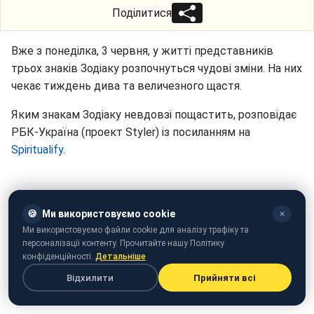
Поділитися
Вже з понеділка, 3 червня, у житті представників
трьох знаків Зодіаку розпочнуться чудові зміни. На них
чекає тиждень дива та величезного щастя.
Яким знакам Зодіаку невдовзі пощастить, розповідає
РБК-Україна (проект Styler) із посиланням на
Spiritualify
.
🍪
Ми використовуємо cookie
✕
Ми використовуємо файли cookie для аналізу трафіку та
персоналізації контенту. Прочитайте нашу Політику
конфіденційності.
Детальніше
Відхилити
Прийняти всі