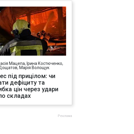
асія Мацепа, Ірина Костюченко,
Дощатов, Марія Волощук
нес під прицілом: чи
ати дефіциту та
ибка цін через удари
по складах