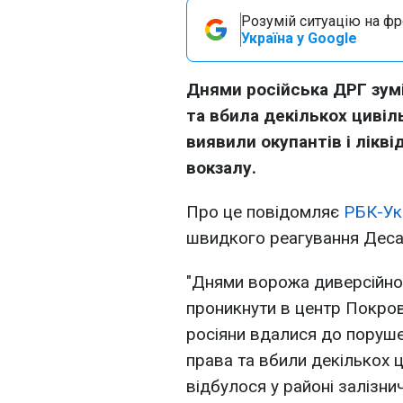
Розумій ситуацію на фро
Україна у Google
Днями російська ДРГ зум
та вбила декількох цивіль
виявили окупантів і лікві
вокзалу.
Про це повідомляє
РБК-Ук
швидкого реагування Деса
"Днями ворожа диверсійно
проникнути в центр Покров
росіяни вдалися до поруш
права та вбили декількох ц
відбулося у районі залізни