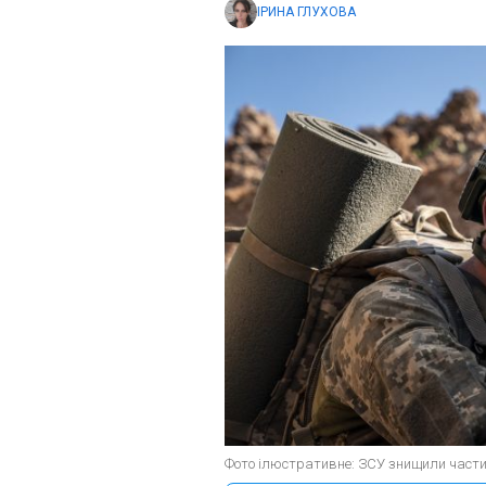
ІРИНА ГЛУХОВА
Фото ілюстративне: ЗСУ знищили частин