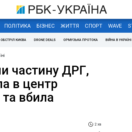
ПОЛІТИКА
БІЗНЕС
ЖИТТЯ
СПОРТ
WAVE
S
ОБСТРІЛ КИЄВА
DRONE DEALS
ОРМУЗЬКА ПРОТОКА
ВІЙНА В УКРАЇНІ
їні
и частину ДРГ,
а в центр
 та вбила
2 хв