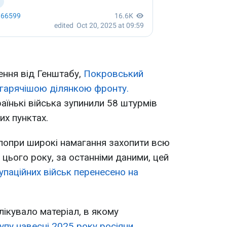
ення від Генштабу,
Покровський
гарячішою ділянкою фронту.
аїнькі війська зупинили 58 штурмів
их пунктах.
попри широкі намагання захопити всю
цього року, за останніми даними, цей
упаційних військ перенесено на
лікувало матеріал, в якому
упу навесні 2025 року росіяни