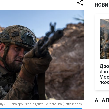
НОВИ
Дро
Яро
Мос
по
АНАЛ
у ДРГ, яка проникла в центр Покровська (Getty Images)