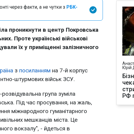
нті через факти, а не чутки з
РБК-
іла проникнути в центр Покровська
них. Проте українські військові
дували їх у приміщенні залізничного
Анаст
Юрій 
раїна
з
посиланням
на 7-й корпус
Біз
нтно-штурмових військ ЗСУ.
чек
стр
-розвідувальна група зуміла
РФ 
ська. Під час просування, на жаль,
ення міжнародного гуманітарного
ивільних мешканців міста. Це
чного вокзалу", - йдеться в