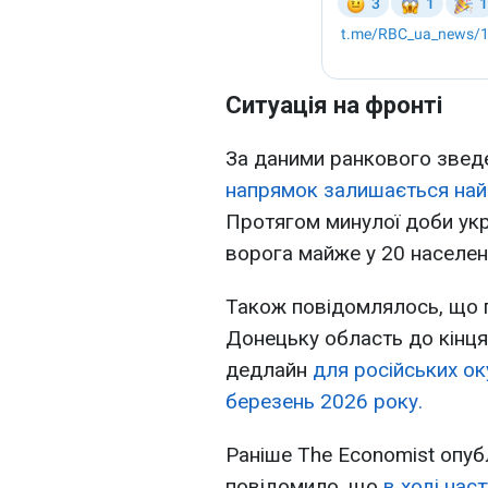
Ситуація на фронті
За даними ранкового звед
напрямок залишається най
Протягом минулої доби укр
ворога майже у 20 населен
Також повідомлялось, що 
Донецьку область до кінця 
дедлайн
для російських ок
березень 2026 року.
Раніше The Economist опуб
повідомило, що
в ході наст