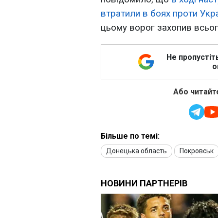
втратили в боях проти Укр
цьому ворог захопив всього
Не пропустіт
о
Або читайте
Більше по темі:
Донецька область
Покровськ