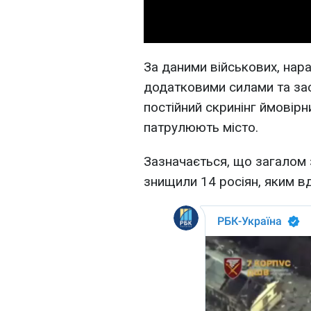
За даними військових, нар
додатковими силами та зас
постійний скринінг ймовір
патрулюють місто.
Зазначається, що загалом з
знищили 14 росіян, яким в