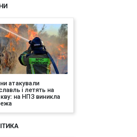
НИ
ни атакували
славль і летять на
кву: на НПЗ виникла
жежа
ІТИКА