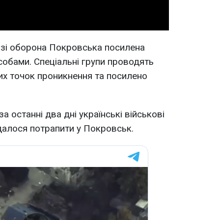
азі оборона Покровська посилена
обами. Спеціальні групи проводять
них точок проникнення та посилено
а останні два дні українські військові
далося потрапити у Покровськ.