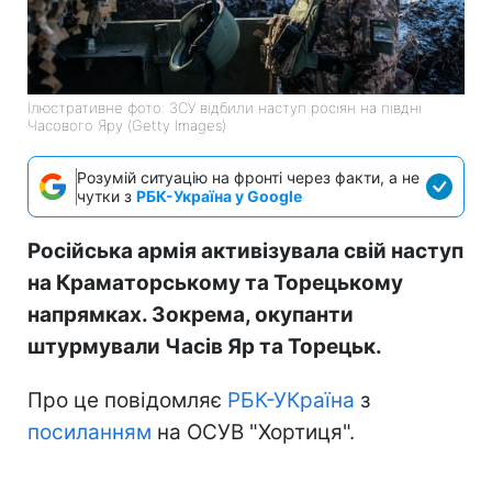
Ілюстративне фото: ЗСУ відбили наступ росіян на півдні
Часового Яру (Getty Images)
Розумій ситуацію на фронті через факти, а не
чутки з
РБК-Україна у Google
Російська армія активізувала свій наступ
на Краматорському та Торецькому
напрямках. Зокрема, окупанти
штурмували Часів Яр та Торецьк.
Про це повідомляє
РБК-УКраїна
з
посиланням
на ОСУВ "Хортиця".