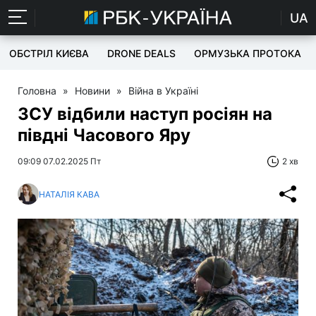
UA
ОБСТРІЛ КИЄВА
DRONE DEALS
ОРМУЗЬКА ПРОТОКА
Головна
»
Новини
»
Війна в Україні
ЗСУ відбили наступ росіян на
півдні Часового Яру
09:09 07.02.2025 Пт
2 хв
НАТАЛІЯ КАВА