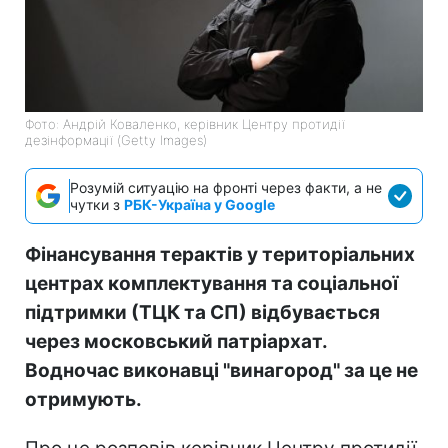
Фото: Андрій Коваленко, керівник Центру протидії
дезінформації (Getty Images)
Розумій ситуацію на фронті через факти, а не
чутки з
РБК-Україна у Google
Фінансування терактів у територіальних
центрах комплектування та соціальної
підтримки (ТЦК та СП) відбувається
через московський патріархат.
Водночас виконавці "винагород" за це не
отримують.