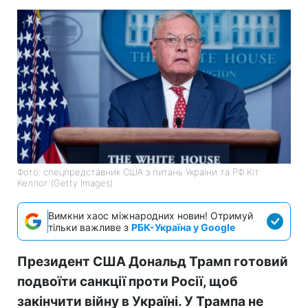
Фото: спецпредставник США з питань України та РФ Кіт
Келлог (Getty Images)
Вимкни хаос міжнародних новин! Отримуй
тільки важливе з
РБК-Україна у Google
Президент США Дональд Трамп готовий
подвоїти санкції проти Росії, щоб
закінчити війну в Україні. У Трампа не