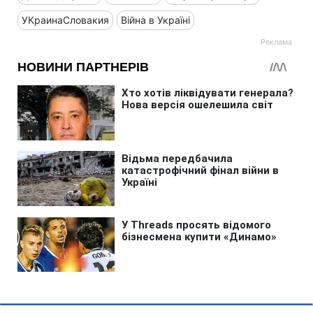
УКраинаСловакия
Війна в Україні