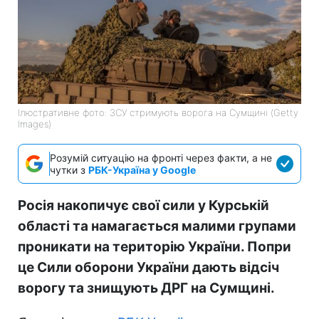
Ілюстративне фото: ЗСУ стримують ворога на Сумщині (Getty
Images)
Розумій ситуацію на фронті через факти, а не
чутки з
РБК-Україна у Google
Росія накопичує свої сили у Курській
області та намагається малими групами
проникати на територію України. Попри
це Сили оборони України дають відсіч
ворогу та знищують ДРГ на Сумщині.