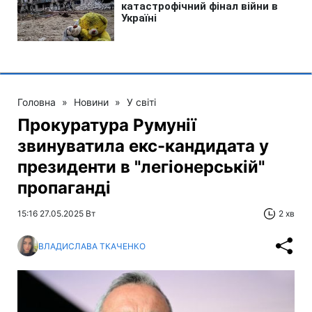
Головна
»
Новини
»
У світі
Прокуратура Румунії
звинуватила екс-кандидата у
президенти в "легіонерській"
пропаганді
15:16 27.05.2025 Вт
2 хв
ВЛАДИСЛАВА ТКАЧЕНКО