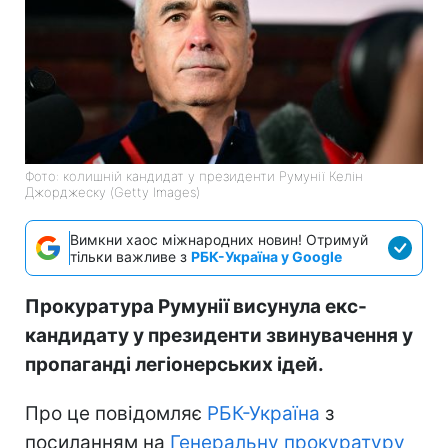
Фото: колишній кандидат у президенти Румунії Келін
Джорджеску (Getty Images)
Вимкни хаос міжнародних новин! Отримуй
тільки важливе з
РБК-Україна у Google
Прокуратура Румунії висунула екс-
кандидату у президенти звинувачення у
пропаганді легіонерських ідей.
Про це повідомляє
РБК-Україна
з
посиланням на
Генеральну прокуратуру