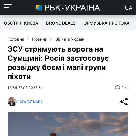
UA
ОБСТРІЛ КИЄВА
DRONE DEALS
ОРМУЗЬКА ПРОТОКА
Головна
»
Новини
»
Війна в Україні
ЗСУ стримують ворога на
Сумщині: Росія застосовує
розвідку боєм і малі групи
піхоти
15:34 27.05.2025 Вт
2 хв
НАТАЛІЯ КАВА