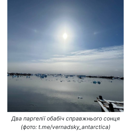
Два паргелії обабіч справжнього сонця
(фото: t.me/vernadsky_antarctica)