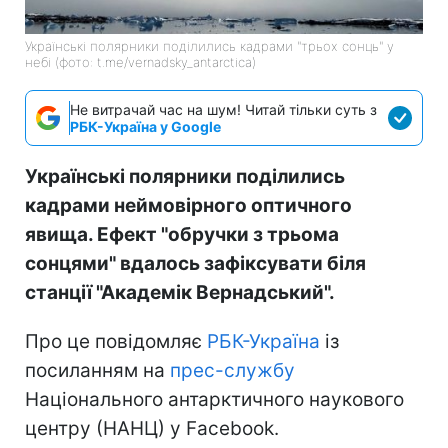
Українські полярники поділились кадрами "трьох сонць" у
небі (фото: t.me/vernadsky_antarctica)
Не витрачай час на шум! Читай тільки суть з
РБК-Україна у Google
Українські полярники поділились
кадрами неймовірного оптичного
явища. Ефект "обручки з трьома
сонцями" вдалось зафіксувати біля
станції "Академік Вернадський".
Про це повідомляє
РБК-Україна
із
посиланням на
прес-службу
Національного антарктичного наукового
центру (НАНЦ) у Facebook.