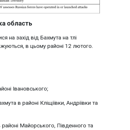
ка область
ся на захід від Бахмута на тлі
вжуються, в цьому районі 12 лютого.
айоні Івановського;
ахмута в районі Кліщіївки, Андріївки та
в районі Майорського, Південного та