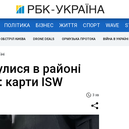
ПОЛІТИКА
БІЗНЕС
ЖИТТЯ
СПОРТ
WAVE
S
ОБСТРІЛ КИЄВА
DRONE DEALS
ОРМУЗЬКА ПРОТОКА
ВІЙНА В УКРАЇНІ
їні
лися в районі
 карти ISW
3 хв