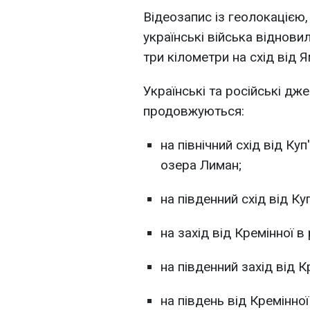
Відеозапис із геолокацією,
українські війська відновил
три кілометри на схід від Я
Українські та російські дж
продовжуються:
на північний схід від Куп
озера Лиман;
на південний схід від Ку
на захід від Кремінної в
на південний захід від К
на південь від Кремінної