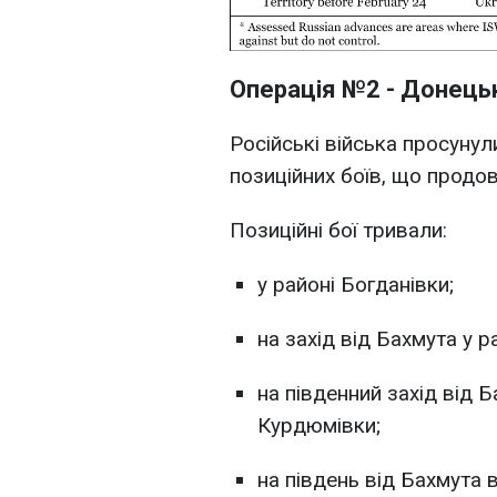
Операція №2 - Донець
Російські війська просунули
позиційних боїв, що продо
Позиційні бої тривали:
у районі Богданівки;
на захід від Бахмута у р
на південний захід від Б
Курдюмівки;
на південь від Бахмута 