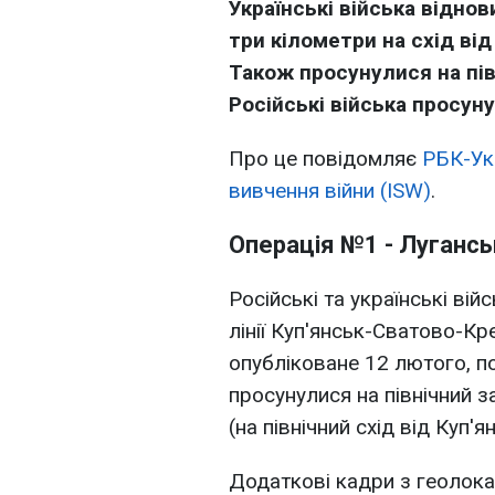
Українські війська віднов
три кілометри на схід від
Також просунулися на пів
Російські війська просуну
Про це повідомляє
РБК-Ук
вивчення війни (ISW)
.
Операція №1 - Лугансь
Російські та українські ві
лінії Куп'янськ-Сватово-Кр
опубліковане 12 лютого, по
просунулися на північний з
(на північний схід від Куп'я
Додаткові кадри з геолока