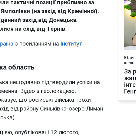
или тактичні позиції приблизно за
 Ямполівки (на захід від Кремінної).
денний захід від Донецька.
лися на схід від Тернів.
раїна
з посиланням на
Інститут
Юлія
керів
ка область
За р
жал
йська нещодавно підтвердили успіхи на
інт
еменна. Відео з геолокацією,
Ген
казує, що російські війська трохи
ахід від району Синьківка-озеро Лиман
нська).
цією, опубліковані 12 лютого,