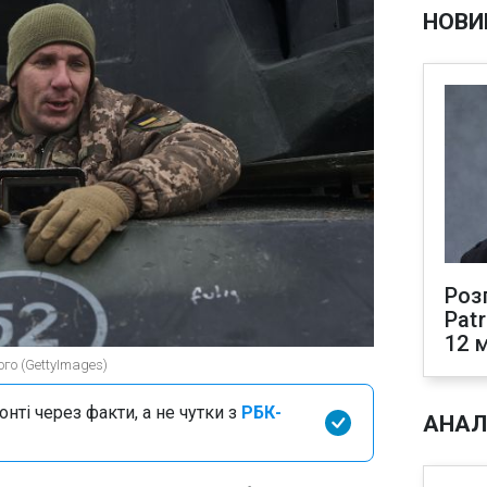
НОВИ
Роз
Pat
12 
ого (GettyImages)
нті через факти, а не чутки з
РБК-
АНАЛ