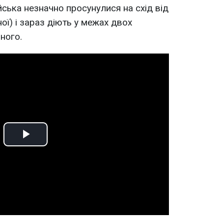
йська незначно просунулися на схід від
ної) і зараз діють у межах двох
ного.
Play
Video