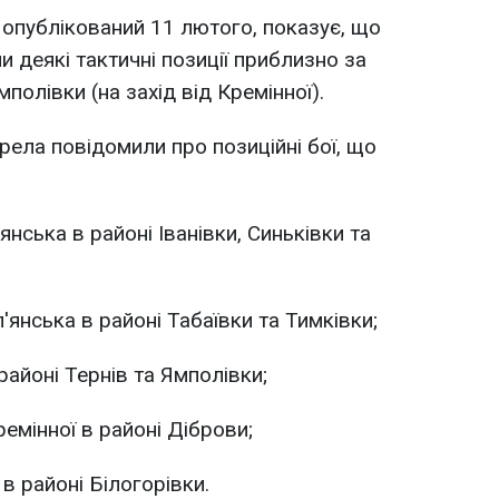
 опублікований 11 лютого, показує, що
и деякі тактичні позиції приблизно за
мполівки (на захід від Кремінної).
ерела повідомили про позиційні бої, що
'янська в районі Іванівки, Синьківки та
п'янська в районі Табаївки та Тимківки;
 районі Тернів та Ямполівки;
ремінної в районі Діброви;
 в районі Білогорівки.