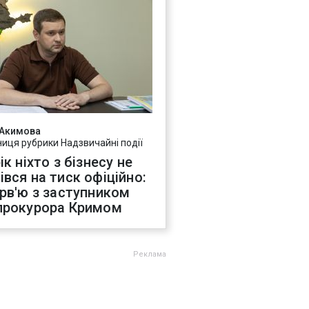
 Акимова
ниця рубрики Надзвичайні події
ік ніхто з бізнесу не
івся на тиск офіційно:
ерв'ю з заступником
прокурора Кримом