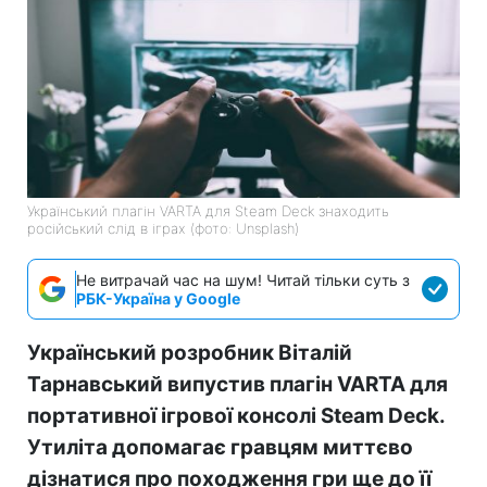
Український плагін VARTA для Steam Deck знаходить
російський слід в іграх (фото: Unsplash)
Не витрачай час на шум! Читай тільки суть з
РБК-Україна у Google
Український розробник Віталій
Тарнавський випустив плагін VARTA для
портативної ігрової консолі Steam Deck.
Утиліта допомагає гравцям миттєво
дізнатися про походження гри ще до її