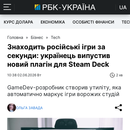
UA
КУРС ДОЛАРА
ЕКОНОМІКА
ОСОБИСТІ ФІНАНСИ
TEC
Головна
»
Бізнес
»
Tech
Знаходить російські ігри за
секунди: українець випустив
новий плагін для Steam Deck
10:38 02.06.2026 Вт
2 хв
GameDev-розробник створив утиліту, яка
автоматично маркує ігри ворожих студій
ОЛЬГА ЗАВАДА