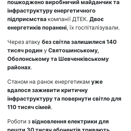
пошкоджено виробничий майданчик та
інфраструктуру енергетичного
підприємства
компанії ДТЕК.
Двоє
енергетиків поранені
, їх госпіталізували.
Через атаку
без світла залишилися 140
тисяч родин
у
Святошинському,
Оболонському та Шевченківському
районах
.
Станом на ранок енергетикам
уже
вдалося заживити критичну
інфраструктуру та повернути світло для
110 тисяч сімей
.
Роботи з
відновлення електрики для
решти 30 тисяч абонентів тривають.