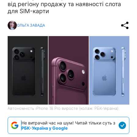
від регіону продажу та наявності слота
для SIM-карти
ОЛЬГА ЗАВАДА
Автономність iPhone 18 Pro виросте (колаж: РБК-Україна)
Не витрачай час на шум! Читай тільки суть з
РБК-Україна у Google