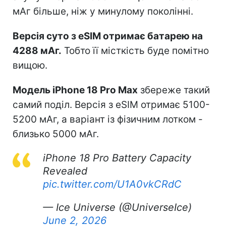
мАг більше, ніж у минулому поколінні.
Версія суто з eSIM отримає батарею на
4288 мАг.
Тобто її місткість буде помітно
вищою.
Модель iPhone 18 Pro Max
збереже такий
самий поділ. Версія з eSIM отримає 5100-
5200 мАг, а варіант із фізичним лотком -
близько 5000 мАг.
iPhone 18 Pro Battery Capacity
Revealed
pic.twitter.com/U1A0vkCRdC
— Ice Universe (@UniverseIce)
June 2, 2026