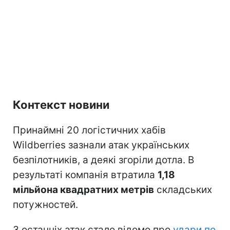
Контекст новини
Принаймні 20 логістичних хабів
Wildberries зазнали атак українських
безпілотників, а деякі згоріли дотла. В
результаті компанія втратила
1,18
мільйона квадратних метрів
складських
потужностей.
З останніх атак стало відомо про
удари по