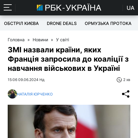
UA
ОБСТРІЛ КИЄВА
DRONE DEALS
ОРМУЗЬКА ПРОТОКА
Головна
»
Новини
»
У світі
ЗМІ назвали країни, яких
Франція запросила до коаліції з
навчання військових в Україні
15:06 09.06.2024 Нд
2 хв
НАТАЛІЯ ЮРЧЕНКО