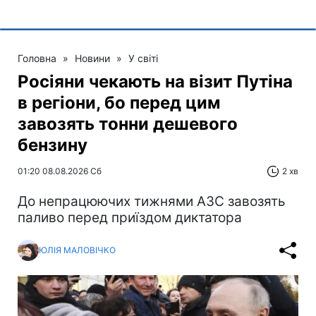
Головна
»
Новини
»
У світі
Росіяни чекають на візит Путіна
в регіони, бо перед цим
завозять тонни дешевого
бензину
01:20 08.08.2026 Сб
2 хв
До непрацюючих тижнями АЗС завозять
паливо перед приїздом диктатора
ЮЛІЯ МАЛОВІЧКО