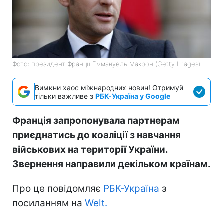
Фото: президент Франції Еммануель Макрон (Getty Images)
Вимкни хаос міжнародних новин! Отримуй
тільки важливе з
РБК-Україна у Google
Франція запропонувала партнерам
приєднатись до коаліції з навчання
військових на території України.
Звернення направили декільком країнам.
Про це повідомляє
РБК-Україна
з
посиланням на
Welt.