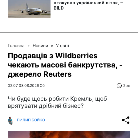
Головна
»
Новини
»
У світі
Продавців з Wildberries
чекають масові банкрутства, -
джерело Reuters
02:07 08.08.2026 Сб
2 хв
Чи буде щось робити Кремль, щоб
врятувати дрібний бізнес?
ПИЛИП БОЙКО