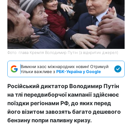
Фото: глава Кремля Володимир Путін (з відкритих джерел)
Вимкни хаос міжнародних новин! Отримуй
тільки важливе з
РБК-Україна у Google
Російський диктатор Володимир Путін
на тлі передвиборчої кампанії здійснює
поїздки регіонами РФ, до яких перед
його візитом завозять багато дешевого
бензину попри паливну кризу.