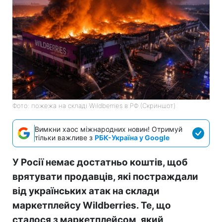
Фото: пожежа на складі Wildberries в РФ (Скриншот)
Вимкни хаос міжнародних новин! Отримуй
тільки важливе з
РБК-Україна у Google
У Росії немає достатньо коштів, щоб
врятувати продавців, які постраждали
від українських атак на склади
маркетплейсу Wildberries. Те, що
сталося з маркетплейсом, який