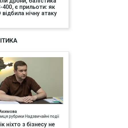
іли дрони, балістика
-400, є прильоти: як
 відбила нічну атаку
ІТИКА
 Акимова
ниця рубрики Надзвичайні події
ік ніхто з бізнесу не