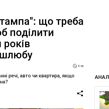
штампа": що треба
об поділити
 років
 шлюбу
6 хв
нні речі, авто чи квартира, якщо
АНАЛ
ана?