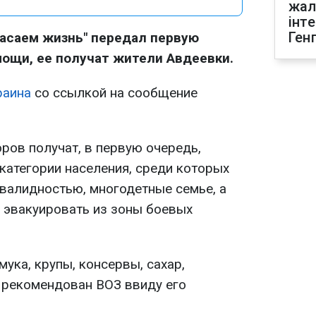
жал
інт
Ген
асаем жизнь" передал первую
ощи, ее получат жители Авдеевки.
раина
со ссылкой на сообщение
ров получат, в первую очередь,
атегории населения, среди которых
нвалидностью, многодетные семье, а
о эвакуировать из зоны боевых
мука, крупы, консервы, сахар,
 рекомендован ВОЗ ввиду его