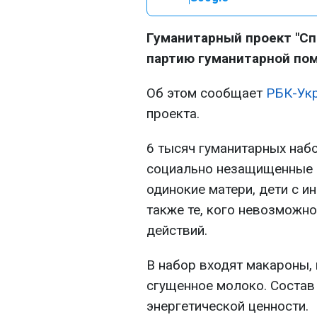
Гуманитарный проект "Сп
партию гуманитарной пом
Об этом сообщает
РБК-Ук
проекта.
6 тысяч гуманитарных набо
социально незащищенные к
одинокие матери, дети с и
также те, кого невозможн
действий.
В набор входят макароны, 
сгущенное молоко. Состав
энергетической ценности.