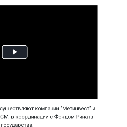
Play
Video
существляют компании "Метинвест" и
SCM, в координации с Фондом Рината
 государства.