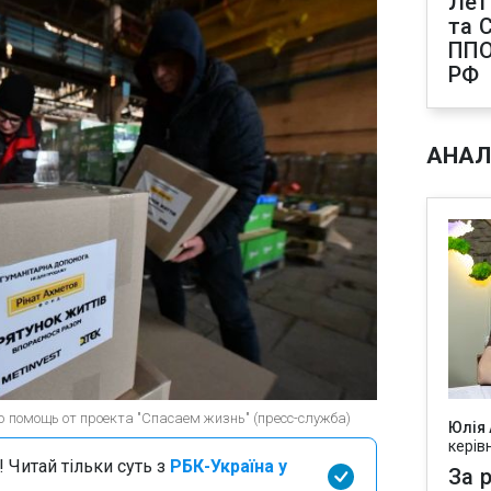
Лет
та С
ППО
РФ
АНАЛ
ю помощь от проекта "Спасаем жизнь" (пресс-служба)
Юлія
керів
 Читай тільки суть з
РБК-Україна у
За р