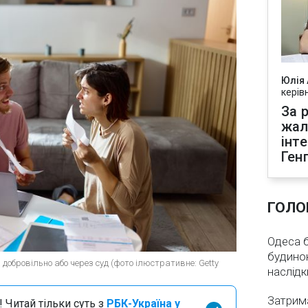
Юлія
керів
За р
жал
інт
Ген
ГОЛО
Одеса бе
будинок
добровільно або через суд (фото ілюстративне: Getty
наслідк
Затрима
 Читай тільки суть з
РБК-Україна у