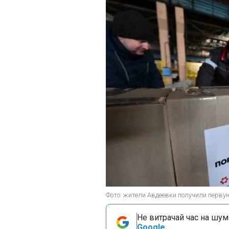
Фото: жители Авдеевки получили перву
Не витрачай час на шум!
Google