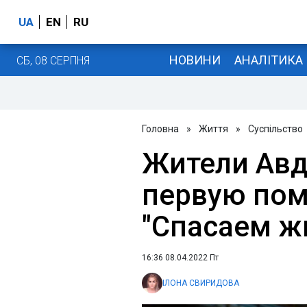
UA
EN
RU
НОВИНИ
АНАЛІТИКА
СБ, 08 СЕРПНЯ
Головна
»
Життя
»
Суспільство
Жители Авд
первую пом
"Спасаем ж
16:36 08.04.2022 Пт
ІЛОНА СВИРИДОВА