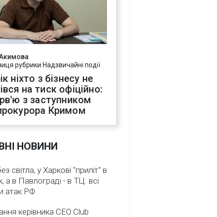
 Акимова
ниця рубрики Надзвичайні події
ік ніхто з бізнесу не
івся на тиск офіційно:
ерв'ю з заступником
прокурора Кримом
ВНІ НОВИНИ
з світла, у Харкові "приліт" в
, а в Павлограді - в ТЦ: всі
и атак РФ
ння керівника CEO Club