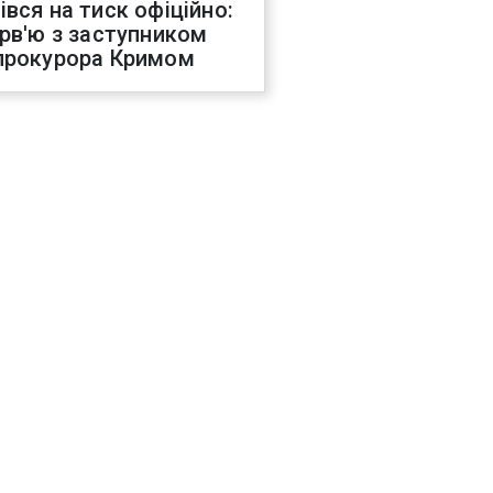
івся на тиск офіційно:
ерв'ю з заступником
прокурора Кримом