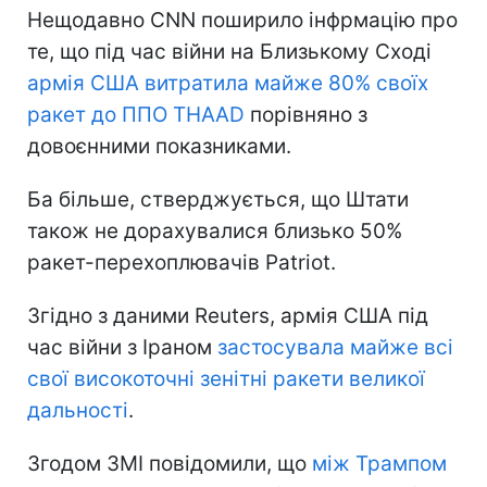
Нещодавно CNN поширило інфрмацію про
те, що під час війни на Близькому Сході
армія США витратила майже 80% своїх
ракет до ППО THAAD
порівняно з
довоєнними показниками.
Ба більше, стверджується, що Штати
також не дорахувалися близько 50%
ракет-перехоплювачів Patriot.
Згідно з даними Reuters, армія США під
час війни з Іраном
застосувала майже всі
свої високоточні зенітні ракети великої
дальності
.
Згодом ЗМІ повідомили, що
між Трампом