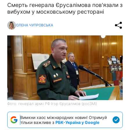
Смерть генерала Єрусалімова пов'язали з
вибухом у московському ресторані
ОЛЕНА ЧУПРОВСЬКА
Фото: генерал армії РФ Ігор Єрусалімов (росЗМІ)
Вимкни хаос міжнародних новин! Отримуй
тільки важливе з
РБК-Україна у Google