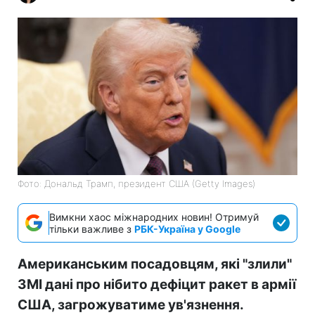
Фото: Дональд Трамп, президент США (Getty Images)
Вимкни хаос міжнародних новин! Отримуй
тільки важливе з
РБК-Україна у Google
Американським посадовцям, які "злили"
ЗМІ дані про нібито дефіцит ракет в армії
США, загрожуватиме ув'язнення.