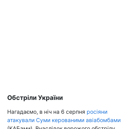
Обстріли України
Нагадаємо, в ніч на 6 серпня
росіяни
атакували Суми керованими авіабомбами
(КАБами). Внаслідок ворожого обстрілу