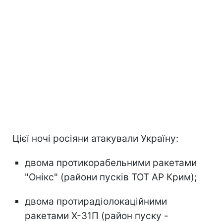
Цієї ночі росіяни атакували Україну:
двома протикорабельними ракетами
"Онікс" (райони пусків ТОТ АР Крим);
двома протирадіолокаційними
ракетами Х-31П (район пуску -