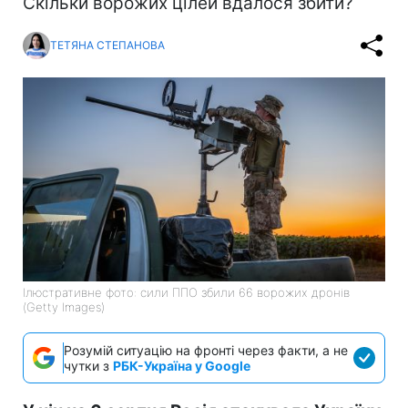
Скільки ворожих цілей вдалося збити?
ТЕТЯНА СТЕПАНОВА
Ілюстративне фото: сили ППО збили 66 ворожих дронів
(Getty Images)
Розумій ситуацію на фронті через факти, а не
чутки з
РБК-Україна у Google