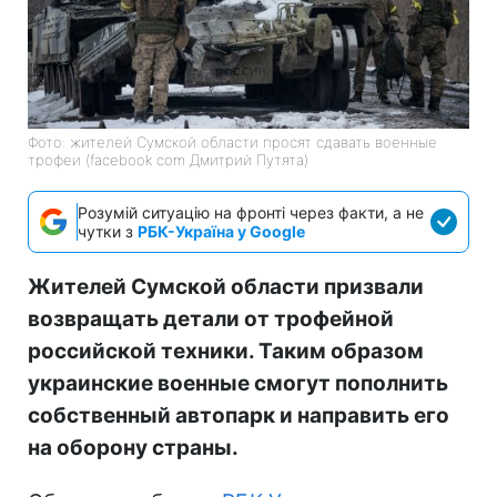
Фото: жителей Сумской области просят сдавать военные
трофеи (facebook com Дмитрий Путята)
Розумій ситуацію на фронті через факти, а не
чутки з
РБК-Україна у Google
Жителей Сумской области призвали
возвращать детали от трофейной
российской техники. Таким образом
украинские военные смогут пополнить
собственный автопарк и направить его
на оборону страны.