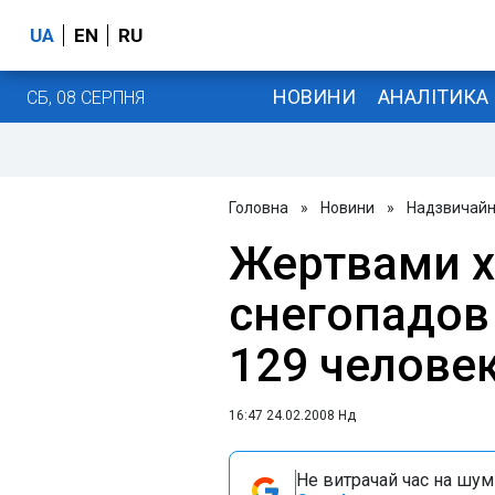
UA
EN
RU
НОВИНИ
АНАЛІТИКА
СБ, 08 СЕРПНЯ
Головна
»
Новини
»
Надзвичайні
Жертвами х
снегопадов 
129 человек
16:47 24.02.2008 Нд
Не витрачай час на шум!