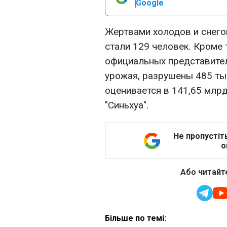
Google
Жертвами холодов и снегоп
стали 129 человек. Кроме
официальных представител
урожая, разрушены 485 ты
оценивается в 141,65 млрд
"Синьхуа".
Не пропустіт
о
Або читайте
Більше по темі: