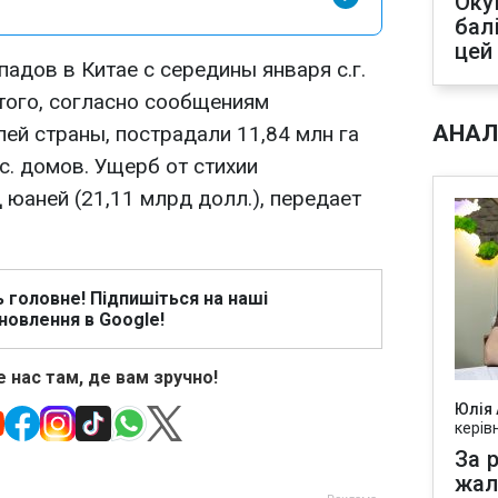
Оку
бал
цей
адов в Китае с середины января с.г.
 того, согласно сообщениям
АНАЛ
ей страны, пострадали 11,84 млн га
с. домов. Ущерб от стихии
 юаней (21,11 млрд долл.), передает
ь головне! Підпишіться на наші
новлення в Google!
 нас там, де вам зручно!
Юлія
керів
За р
жал