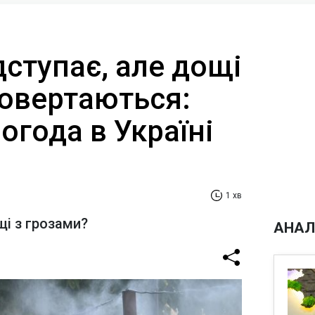
дступає, але дощі
повертаються:
огода в Україні
1 хв
щі з грозами?
АНАЛ