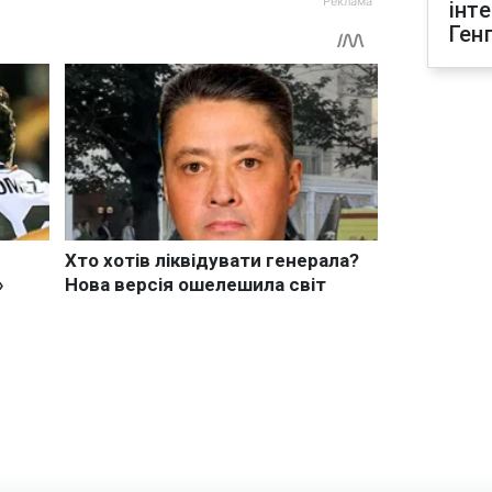
інт
Ген