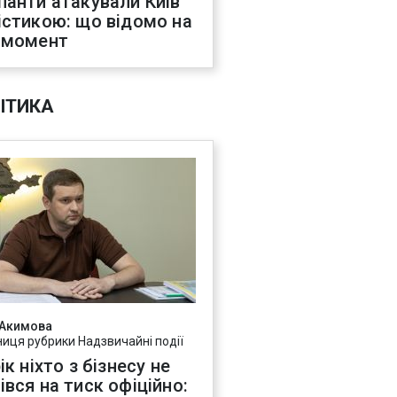
панти атакували Київ
істикою: що відомо на
 момент
ІТИКА
 Акимова
ниця рубрики Надзвичайні події
ік ніхто з бізнесу не
івся на тиск офіційно: