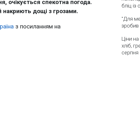
пня, очікується спекотна погода.
бліц із
 накриють дощі з грозами.
"Для ме
зробив 
раїна
з посиланням на
Ціни на
хліб, г
серпня