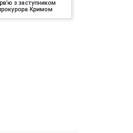
ерв'ю з заступником
прокурора Кримом