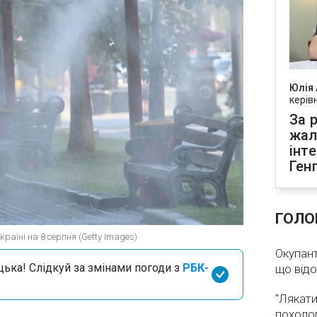
Юлія
керів
За р
жал
інт
Ген
ГОЛО
країні на 8 серпня (Getty Images)
Окупант
цька! Слідкуй за змінами погоди з
РБК-
що від
"Лякати
похолод