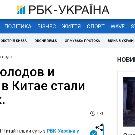
ПОЛІТИКА
БІЗНЕС
ЖИТТЯ
СПОРТ
WAVE
S
ОБСТРІЛ КИЄВА
DRONE DEALS
ОРМУЗЬКА ПРОТОКА
ВІЙНА В УКРАЇНІ
 події
НОВИ
олодов и
в Китае стали
.
1 хв
 Читай тільки суть з
РБК-Україна у