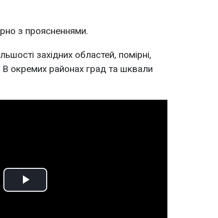
арно з проясненнями.
більшості західних областей, помірні,
. В окремих районах град та шквали
Play
Video