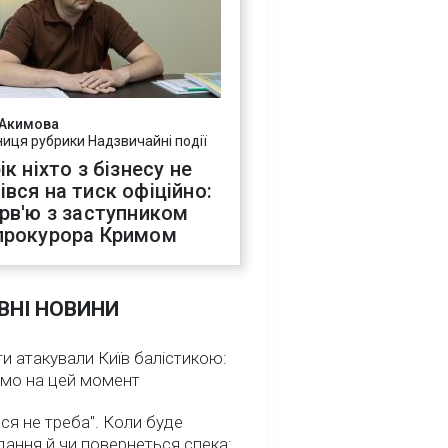
 Акимова
ниця рубрики Надзвичайні події
ік ніхто з бізнесу не
івся на тиск офіційно:
ерв'ю з заступником
прокурора Кримом
ВНІ НОВИНИ
и атакували Київ балістикою:
омо на цей момент
ся не треба". Коли буде
ання й чи повернеться спека: