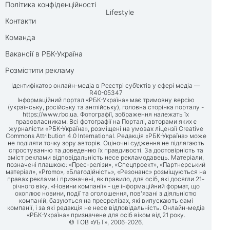
Політика конфіденційності
Lifestyle
Контакти
Команда
Вакансії в РБК-Україна
Розмістити рекламу
Ідентифікатор онлайн-медіа в Реєстрі суб’єктів у сфері медіа —
R40-05347
Інформаційний портал «РБК-Україна» має тримовну версію
(українську, російську та англійську), головна сторінка порталу -
https://www.rbc.ua
. Фотографії, зображення належать їх
правовласникам. Всі фотографії на Порталі, авторами яких є
журналісти «РБК-Україна», розміщені на умовах ліцензії Creative
Commons Attribution 4.0 International. Редакція «РБК-Україна» може
не поділяти точку зору авторів. Оціночні судження не підлягають
спростуванню та доведенню їх правдивості. За достовірність та
зміст реклами відповідальність несе рекламодавець. Матеріали,
позначені плашкою: «Прес-релізи», «Спецпроект», «Партнерський
матеріал», «Promo», «Благодійність», «Резонанс» розміщуються на
правах реклами і призначені, як правило, для осіб, які досягли 21-
річного віку. «Новини компанії» - це інформаційний формат, що
охоплює новини, події та оголошення, пов'язані з діяльністю
компаній, базуються на пресрелізах, які випускають самі
компанії, і за які редакція не несе відповідальність. Онлайн-медіа
«РБК-Україна» призначене для осіб віком від 21 року.
© ТОВ «УБТ», 2006-2026.