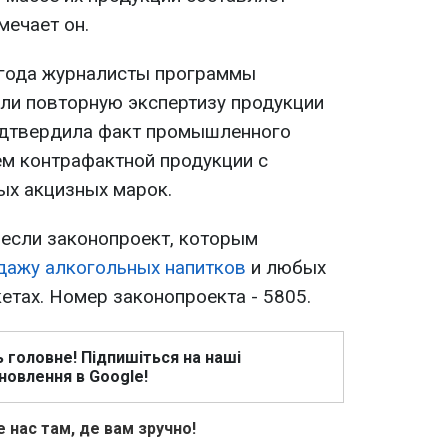
мечает он.
 года журналисты программы
али повторную экспертизу продукции
подтвердила факт промышленного
м контрафактной продукции с
ых акцизных марок.
несли законопроект, которым
дажу алкогольных напитков
и любых
етах. Номер законопроекта - 5805.
ь головне! Підпишіться на наші
новлення в Google!
 нас там, де вам зручно!