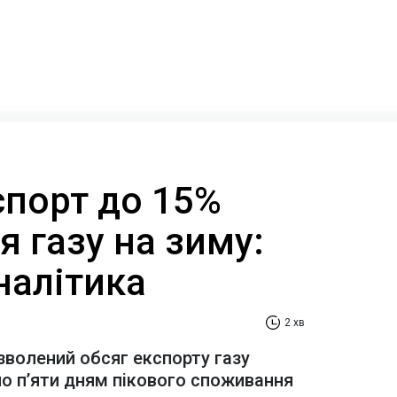
спорт до 15%
 газу на зиму:
налітика
2 хв
зволений обсяг експорту газу
о п’яти дням пікового споживання