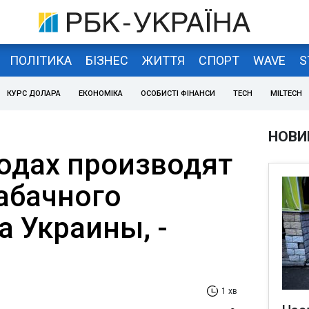
ПОЛІТИКА
БІЗНЕС
ЖИТТЯ
СПОРТ
WAVE
S
КУРС ДОЛАРА
ЕКОНОМІКА
ОСОБИСТІ ФІНАНСИ
TECH
MILTECH
НОВИ
одах производят
табачного
а Украины, -
1 хв