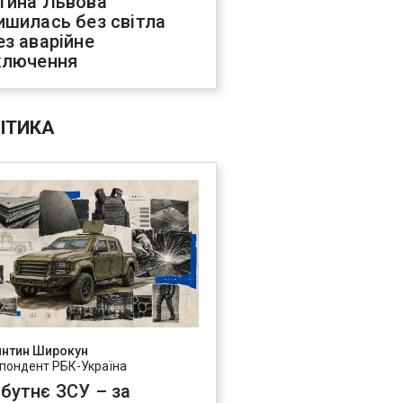
тина Львова
ишилась без світла
ез аварійне
ключення
ІТИКА
янтин Широкун
пондент РБК-Україна
бутнє ЗСУ – за