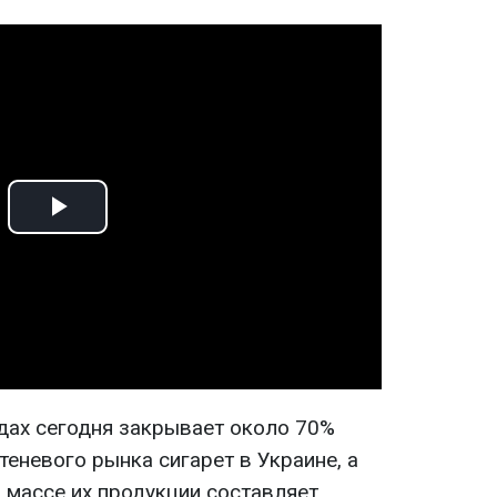
Play
Video
дах сегодня закрывает около 70%
теневого рынка сигарет в Украине, а
 массе их продукции составляет