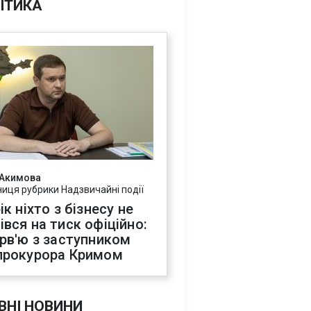
ІТИКА
 Акимова
ниця рубрики Надзвичайні події
ік ніхто з бізнесу не
івся на тиск офіційно:
ерв'ю з заступником
прокурора Кримом
ВНІ НОВИНИ