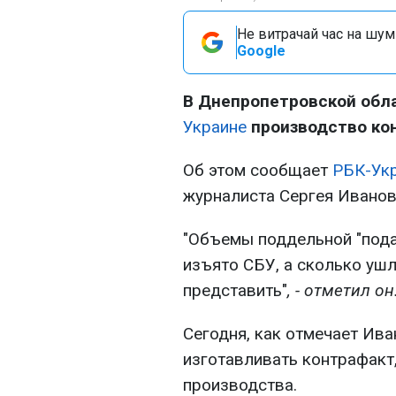
Не витрачай час на шум!
Google
В Днепропетровской обл
Украине
производство ко
Об этом сообщает
РБК-Ук
журналиста Сергея Иванов
"Объемы поддельной "пода
изъято СБУ, а сколько ушл
представить"
, - отметил он
Сегодня, как отмечает Ив
изготавливать контрафакт
производства.