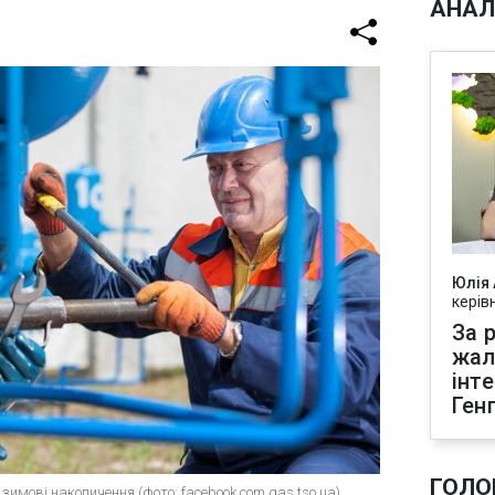
АНАЛ
Юлія
керів
За р
жал
інт
Ген
ГОЛО
зимові накопичення (фото: facebook.com gas.tso.ua)