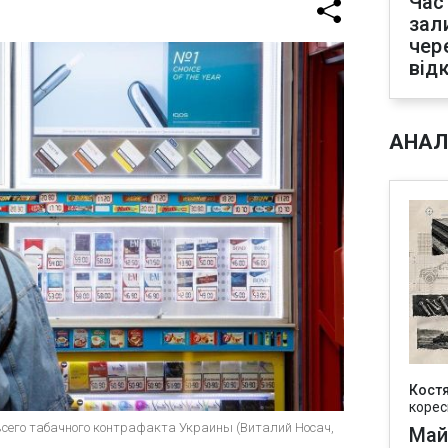
Час
зал
чер
від
АНАЛ
Кост
корес
всего табачного контрафакта Украины (Виталий Носач,
Май