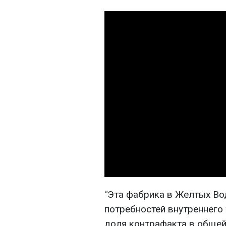
"
Эта фабрика в Желтых Во
потребностей внутреннего 
доля контрафакта в общей