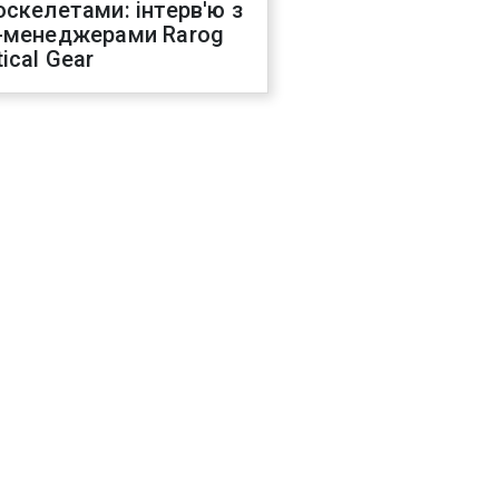
оскелетами: інтерв'ю з
-менеджерами Rarog
ical Gear