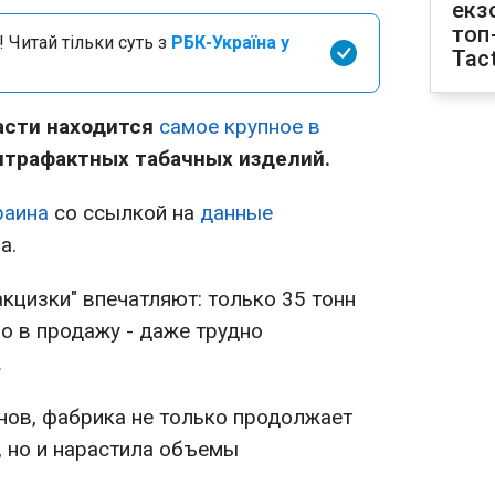
екз
топ
 Читай тільки суть з
РБК-Україна у
Tact
асти находится
самое крупное в
нтрафактных табачных изделий.
раина
со ссылкой на
данные
а.
кцизки" впечатляют: только 35 тонн
о в продажу - даже трудно
.
анов, фабрика не только продолжает
, но и нарастила объемы