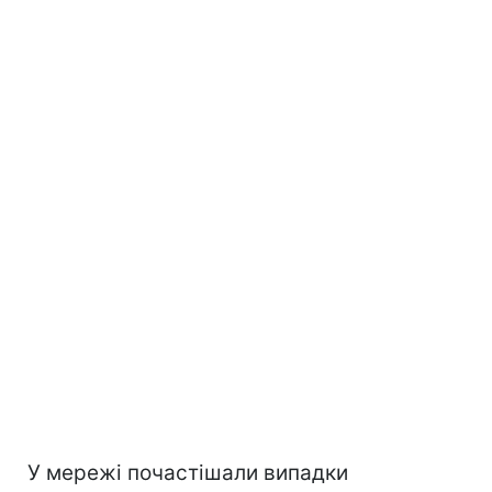
У мережі почастішали випадки