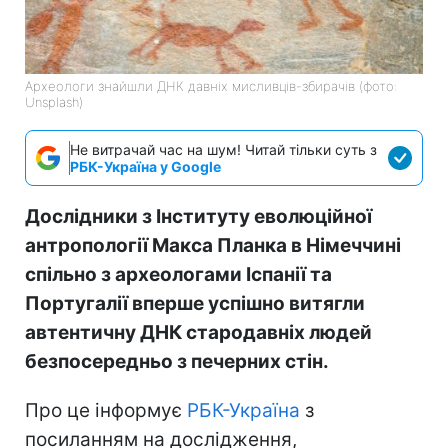
Археологи знайшли ДНК давніх мисливців-збирачів (фото:
Unsplash)
Не витрачай час на шум! Читай тільки суть з
РБК-Україна у Google
Дослідники з Інституту еволюційної
антропології Макса Планка в Німеччині
спільно з археологами Іспанії та
Португалії вперше успішно витягли
автентичну ДНК стародавніх людей
безпосередньо з печерних стін.
Про це інформує
РБК-Україна
з
посиланням на дослідження,