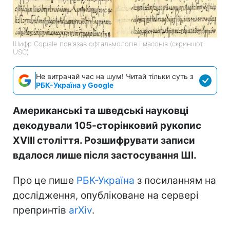
Шифр Copiale пов'язав офтальмологів і масонів (скриншот:
USC)
Не витрачай час на шум! Читай тільки суть з
РБК-Україна у Google
Американські та шведські науковці
декодували 105-сторінковий рукопис
XVIII століття. Розшифрувати записи
вдалося лише після застосування ШІ.
Про це пише
РБК-Україна
з посиланням на
дослідження, опубліковане на сервері
препринтів
arXiv
.