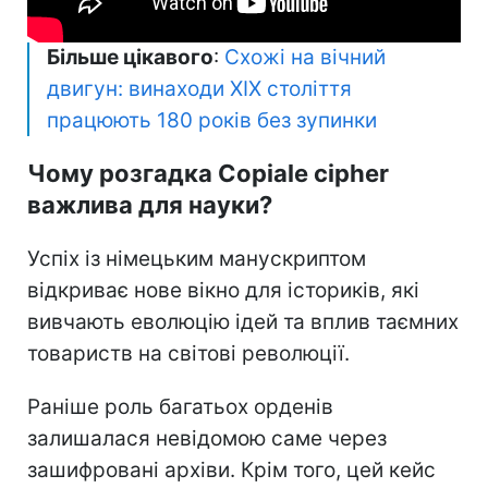
Більше цікавого
:
Схожі на вічний
двигун: винаходи XIX століття
працюють 180 років без зупинки
Чому розгадка Copiale cipher
важлива для науки?
Успіх із німецьким манускриптом
відкриває нове вікно для істориків, які
вивчають еволюцію ідей та вплив таємних
товариств на світові революції.
Раніше роль багатьох орденів
залишалася невідомою саме через
зашифровані архіви. Крім того, цей кейс