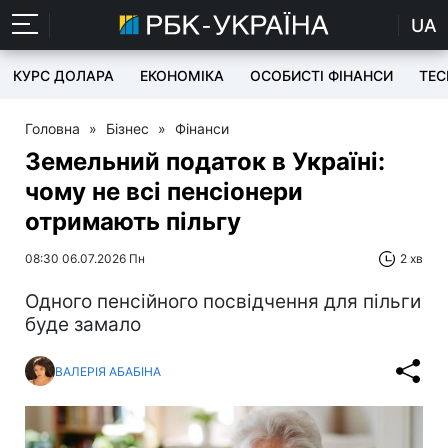
UA
КУРС ДОЛАРА
ЕКОНОМІКА
ОСОБИСТІ ФІНАНСИ
TEC
Головна
»
Бізнес
»
Фінанси
Земельний податок в Україні:
чому не всі пенсіонери
отримають пільгу
08:30 06.07.2026 Пн
2 хв
Одного пенсійного посвідчення для пільги
буде замало
ВАЛЕРІЯ АБАБІНА