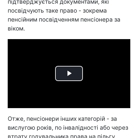
підтверджується документами, які
посвідчують таке право - зокрема
пенсійним посвідченням пенсіонера за
віком.
Play
Video
Отже, пенсіонери інших категорій - за
вислугою років, по інвалідності або через
втрату годувальника права на пільгу