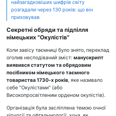
найзагадковіших шифрів світу
розгадали через 130 років: що він
приховував
Секретні обряди та підпілля
німецьких "Окулістів"
Коли завісу таємниці було знято, переклад
оголив несподіваний зміст:
манускрипт
виявився статутом та обрядовим
посібником німецького таємного
товариства 1730-х років
, яке називало
себе "Окулістами" (або
Високопросвітленим орденом окулістів).
Організація була засліплена темою очної
хірургії та офтальмології, хоча, як