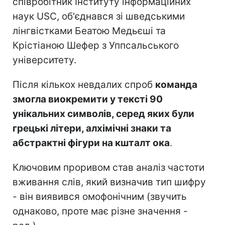
співробітник Інституту інформаційних
наук USC, об'єднався зі шведськими
лінгвістками Беатою Медьєші та
Крістіаною Шефер з Уппсальського
університету.
Після кількох невдалих спроб
команда
змогла виокремити у тексті 90
унікальних символів, серед яких були
грецькі літери, алхімічні знаки та
абстрактні фігури на кшталт ока
.
Ключовим проривом став аналіз частоти
вживання слів, який визначив тип шифру
- він виявився омофонічним (звучить
однаково, проте має різне значення -