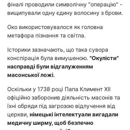
фіналі проводили символічну "операцію" -
вищипували одну єдину волосину з брови.
Око використовувалося як головна
метафора пізнання та світла.
Історики зазначають, що така сувора
конспірація була вимушеною.
"Окулісти"
насправді були відгалуженням
масонської ложі
.
Оскільки у 1738 році Папа Климент XII
офіційно заборонив діяльність масонів та
їхні обряди під загрозою відлучення від
церкви,
німецькі інтелектуали вигадали
медичну ширму, щоб безпечно