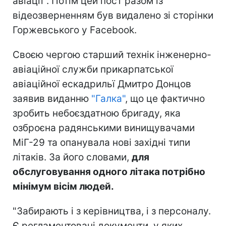
авіації". Потім цей пост разом із
відеозверненням був видалено зі сторінки
Горжевського у Facebook.
Своєю чергою старший технік інженерно-
авіаційної служби прикарпатської
авіаційної ескадрильї Дмитро Донцов
заявив виданню
"Галка"
, що це фактично
зробить небоєздатною бригаду, яка
озброєна радянськими винищувачами
МіГ-29 та опанувала нові західні типи
літаків. За його словами,
для
обслуговування одного літака потрібно
мінімум вісім людей.
"Забирають і з керівництва, і з персоналу.
Є регламентовані документи, у яких