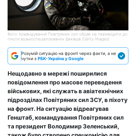
Фото: Командування Повітряних сил обіцяє не переводити до
піхоти вузькоспеціалізованих фахівців (Getty Images)
Розумій ситуацію на фронті через факти, а не
чутки з
РБК-Україна у Google
Нещодавно в мережі поширилися
повідомлення про масове переведення
військових, які служать в авіатехнічних
підрозділах Повітряних сил ЗСУ, в піхоту
на фронт. На ситуацію відреагував
Генштаб, командування Повітряних сил
та президент Володимир Зеленський,
також було створено спецкомісію для