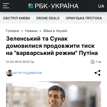
UA
ОБСТРІЛ КИЄВА
DRONE DEALS
ОРМУЗЬКА ПРОТОКА
Головна
»
Новини
»
Війна в Україні
Зеленський та Сунак
домовилися продовжити тиск
на "варварський режим" Путіна
01:34 26.10.2022 Ср
1 хв
АРТУР РОДИВИЛОВ