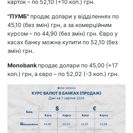
карток – по 52,10 (+10 коп.) грн.
''ПУМБ''
продає долари у відділеннях по
45,10 (без змін) грн, а за комерційним
курсом – по 44,90 (без змін) грн. Євро у
касах банку можна купити по 52,10 (без
змін) грн.
Monobank
продає долари по 45,00 (+17
коп.) грн, а євро – по 52,02 (-3 коп.) грн.