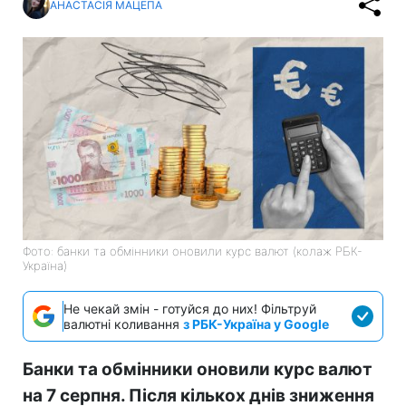
АНАСТАСІЯ МАЦЕПА
Фото: банки та обмінники оновили курс валют (колаж РБК-
Україна)
Не чекай змін - готуйся до них! Фільтруй
валютні коливання
з РБК-Україна у Google
Банки та обмінники оновили курс валют
на 7 серпня. Після кількох днів зниження