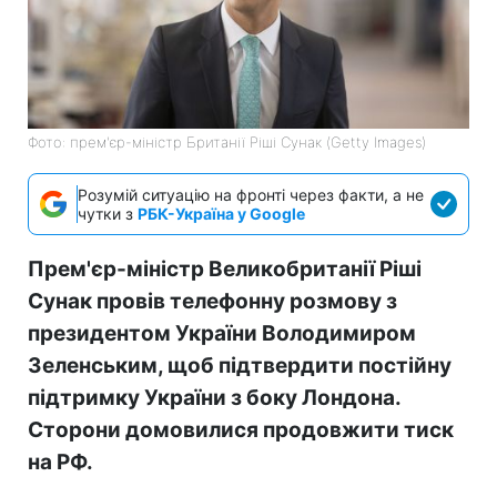
Фото: прем'єр-міністр Британії Ріші Сунак (Getty Images)
Розумій ситуацію на фронті через факти, а не
чутки з
РБК-Україна у Google
Прем'єр-міністр Великобританії Ріші
Сунак провів телефонну розмову з
президентом України Володимиром
Зеленським, щоб підтвердити постійну
підтримку України з боку Лондона.
Сторони домовилися продовжити тиск
на РФ.