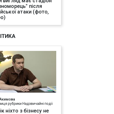
й вигляд має стадіон
рноморець" після
ійської атаки (фото,
ео)
ІТИКА
 Акимова
ниця рубрики Надзвичайні події
ік ніхто з бізнесу не