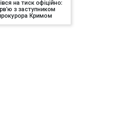
івся на тиск офіційно:
ерв'ю з заступником
прокурора Кримом