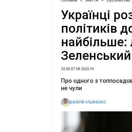
Головна
»
Життя
»
Суспільство
Українці ро
політиків д
найбільше: 
Зеленський
22:00 07.08.2026 Пт
Про одного з топпосадов
не чули
ВАЛЕРІЙ УЛЬЯНЕНКО