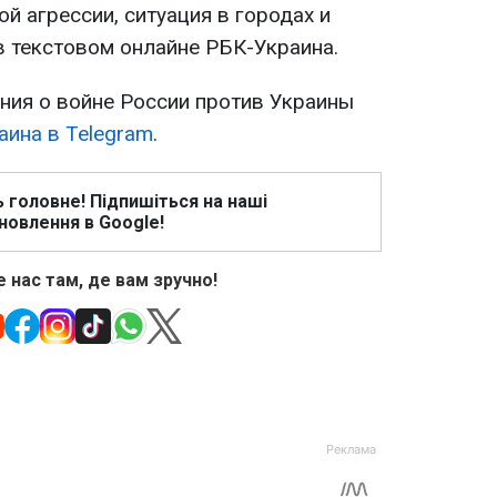
й агрессии, ситуация в городах и
в текстовом онлайне РБК-Украина.
ия о войне России против Украины
аина в Telegram
.
ь головне! Підпишіться на наші
новлення в Google!
 нас там, де вам зручно!