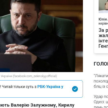
Юлія
керів
За р
жал
інт
Ген
ГОЛО
"Лякати
країни (facebook.com_zelenskyy.official)
похолод
бліц із
 Читай тільки суть з
РБК-Україна у
Удар по
Одесі: 
ряють Валерію Залужному, Кирилу
день д