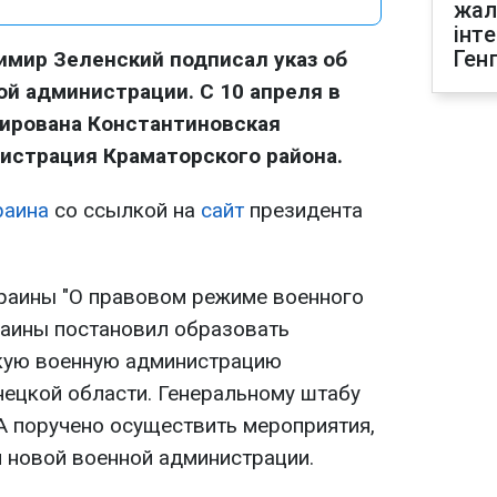
жал
інт
Ген
мир Зеленский подписал указ об
ой администрации. С 10 апреля в
ирована Константиновская
истрация Краматорского района.
раина
со ссылкой на
сайт
президента
раины "О правовом режиме военного
раины постановил образовать
кую военную администрацию
ецкой области. Генеральному штабу
А поручено осуществить мероприятия,
 новой военной администрации.