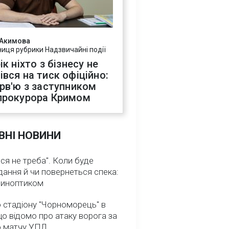
 Акимова
ниця рубрики Надзвичайні події
ік ніхто з бізнесу не
івся на тиск офіційно:
ерв'ю з заступником
прокурора Кримом
ВНІ НОВИНИ
ся не треба". Коли буде
ання й чи повернеться спека:
 синоптиком
 стадіону "Чорноморець" в
що відомо про атаку ворога за
о матчу УПЛ