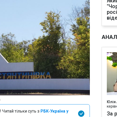
Яки
"Чо
рос
від
АНАЛ
)
Юлія
керів
 Читай тільки суть з
РБК-Україна у
За р