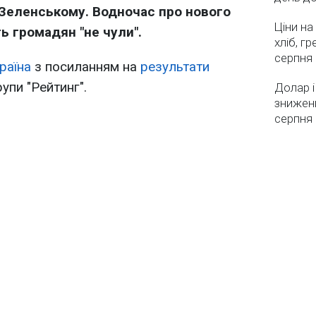
Зеленському. Водночас про нового
Ціни на
ь громадян "не чули".
хліб, г
серпня
раїна
з посиланням на
результати
упи "Рейтинг".
Долар і
зниженн
серпня 