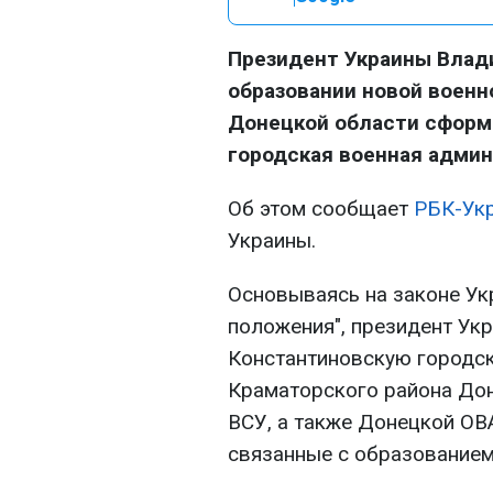
Президент Украины Влади
образовании новой военн
Донецкой области сформ
городская военная админ
Об этом сообщает
РБК-Ук
Украины.
Основываясь на законе Ук
положения", президент Ук
Константиновскую городс
Краматорского района Дон
ВСУ, а также Донецкой ОВ
связанные с образованием