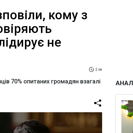
зповіли, кому з
овіряють
лідирує не
2 хв
ців 70% опитаних громадян взагалі
АНАЛ