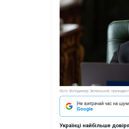
Фото: Володимир Зеленський, президент У
Не витрачай час на шум!
Google
Українці найбільше дові