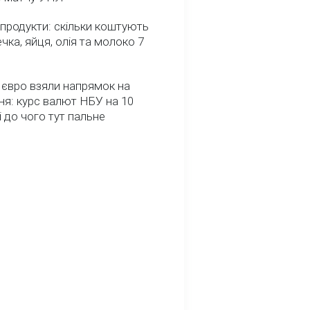
 продукти: скільки коштують
речка, яйця, олія та молоко 7
 євро взяли напрямок на
я: курс валют НБУ на 10
і до чого тут пальне