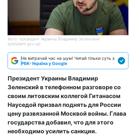
Фото: президент Украины Владимир Зеленский
(president.gov.ua)
Не витрачай час на шум! Читай тільки суть з
РБК-Україна у Google
Президент Украины Владимир
Зеленский в телефонном разговоре со
своим литовским коллегой Гитанасом
Науседой призвал поднять для России
цену развязанной Москвой войны. Глава
государства добавил, что для этого
необходимо усилить санкции.