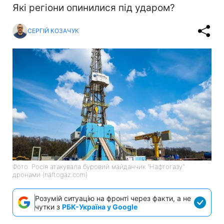
Які регіони опинилися під ударом?
СЕРГІЙ КОЗАЧУК
Фото: Росія атакувала буровий майданчик "Нафтогазу"
дронами (naftogaz.com)
Розумій ситуацію на фронті через факти, а не
чутки з
РБК-Україна у Google