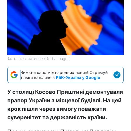
Фото ілюстративне (Getty Images)
Вимкни хаос міжнародних новин! Отримуй
тільки важливе з
РБК-Україна у Google
У столиці Косово Приштині демонтували
прапор України з місцевої будівлі. На цей
крок пішли через вимогу поважати
суверенітет та державність країни.