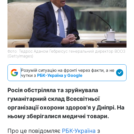
Фото: Тедрос Аданом Гебреїсус генеральний директор ВООЗ
(GettyImages)
Розумій ситуацію на фронті через факти, а не
чутки з
РБК-Україна у Google
Росія обстріляла та зруйнувала
гуманітарний склад Всесвітньої
організації охорони здоров'я у Дніпрі. На
ньому зберігалися медичні товари.
Про це повідомляє
РБК-Україна
з