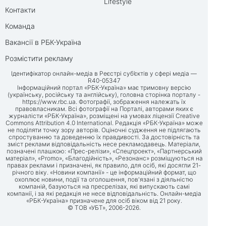
Lifestyle
Контакти
Команда
Вакансії в РБК-Україна
Розмістити рекламу
Ідентифікатор онлайн-медіа в Реєстрі суб’єктів у сфері медіа —
R40-05347
Інформаційний портал «РБК-Україна» має тримовну версію
(українську, російську та англійську), головна сторінка порталу -
https://www.rbc.ua
. Фотографії, зображення належать їх
правовласникам. Всі фотографії на Порталі, авторами яких є
журналісти «РБК-Україна», розміщені на умовах ліцензії Creative
Commons Attribution 4.0 International. Редакція «РБК-Україна» може
не поділяти точку зору авторів. Оціночні судження не підлягають
спростуванню та доведенню їх правдивості. За достовірність та
зміст реклами відповідальність несе рекламодавець. Матеріали,
позначені плашкою: «Прес-релізи», «Спецпроект», «Партнерський
матеріал», «Promo», «Благодійність», «Резонанс» розміщуються на
правах реклами і призначені, як правило, для осіб, які досягли 21-
річного віку. «Новини компанії» - це інформаційний формат, що
охоплює новини, події та оголошення, пов'язані з діяльністю
компаній, базуються на пресрелізах, які випускають самі
компанії, і за які редакція не несе відповідальність. Онлайн-медіа
«РБК-Україна» призначене для осіб віком від 21 року.
© ТОВ «УБТ», 2006-2026.