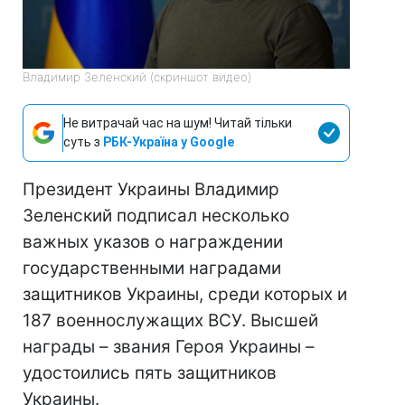
Владимир Зеленский (скриншот видео)
Не витрачай час на шум! Читай тільки
суть з
РБК-Україна у Google
Президент Украины Владимир
Зеленский подписал несколько
важных указов о награждении
государственными наградами
защитников Украины, среди которых и
187 военнослужащих ВСУ. Высшей
награды – звания Героя Украины –
удостоились пять защитников
Украины.