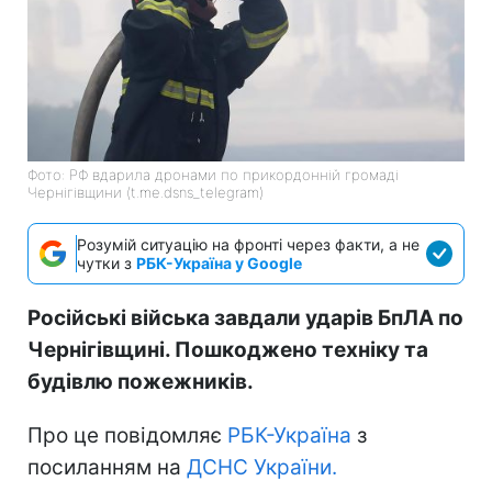
Фото: РФ вдарила дронами по прикордонній громаді
Чернігівщини (t.me.dsns_telegram)
Розумій ситуацію на фронті через факти, а не
чутки з
РБК-Україна у Google
Російські війська завдали ударів БпЛА по
Чернігівщині. Пошкоджено техніку та
будівлю пожежників.
Про це повідомляє
РБК-Україна
з
посиланням на
ДСНС України.