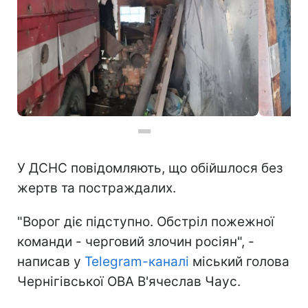
Фото: ДСНС України (https://t.me/dsns_telegram)
У ДСНС повідомляють, що обійшлося без
жертв та постраждалих.
"Ворог діє підступно. Обстріл пожежної
команди - черговий злочин росіян", -
написав у
Telegram-канал
і
міський голова
Чернігівської ОВА В'ячеслав Чаус.