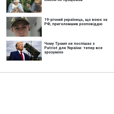
Головна
»
Новини
»
Війна в Україні
Справедливий мир без України
та Європи неможливий, -
сенатор США