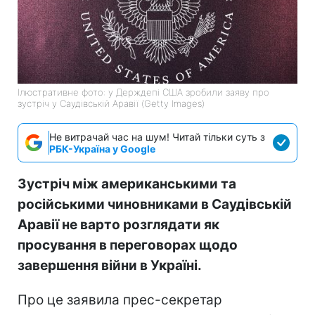
Ілюстративне фото: у Держдепі США зробили заяву про
зустріч у Саудівській Аравії (Getty Images)
Не витрачай час на шум! Читай тільки суть з
РБК-Україна у Google
Зустріч між американськими та
російськими чиновниками в Саудівській
Аравії не варто розглядати як
просування в переговорах щодо
завершення війни в Україні.
Про це заявила прес-секретар