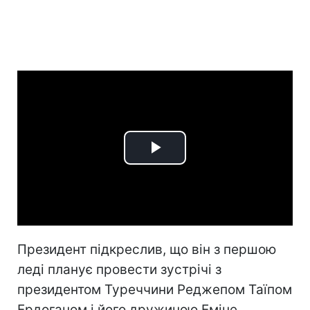
Play
Video
Президент підкреслив, що він з першою
леді планує провести зустрічі з
президентом Туреччини Реджепом Таїпом
Ердоганом і його дружиною Еміне