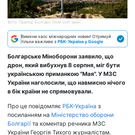
Фото: Прапор Болгарії (flickr com swiv)
Вимкни хаос міжнародних новин! Отримуй
тільки важливе з
РБК-Україна у Google
Болгарське Міноборони заявило, що
дрон, який вибухнув 8 серпня, міг бути
українською приманкою "Мая". У МЗС
України наголосили, що навмисно нічого
в бік країни не спрямовували.
Про це повідомляє
РБК-Україна
з
посиланням на
Міністерство оборони
Болгарії
та коментар речника МЗС
України Георгія Тихого журналістам.