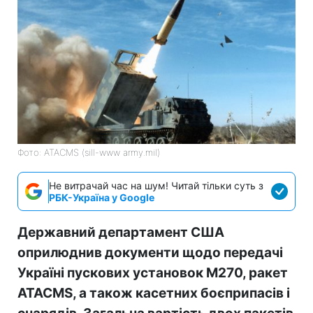
Фото: ATACMS (sill-www army.mil)
Не витрачай час на шум! Читай тільки суть з
РБК-Україна у Google
Державний департамент США
оприлюднив документи щодо передачі
Україні пускових установок M270, ракет
ATACMS, а також касетних боєприпасів і