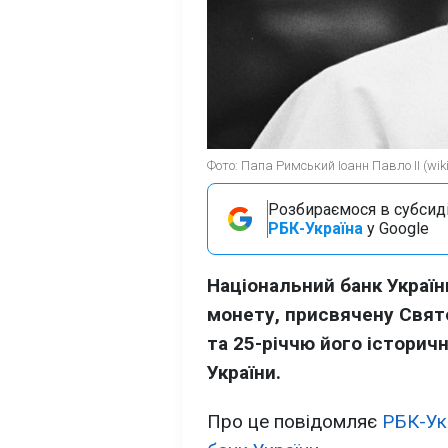
Фото: Папа Римський Іоанн Павло II (wiki
Розбираємося в субсидія
РБК-Україна
у Google
Національний банк Україн
монету, присвячену Свято
та 25-річчю його історич
України.
Про це повідомляє
РБК-Ук