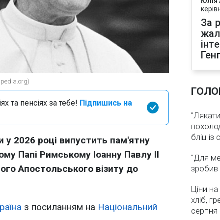
Юлія
керів
За р
жал
інт
Ген
pedia.org)
ГОЛО
х та пенсіях за тебе!
Підпишись на
"Лякати
похолод
бліц із
и у 2026 році випустить пам'ятну
му Папі Римському Іоанну Павлу II
"Для ме
ного Апостольського візиту до
зробив 
Ціни на
хліб, г
раїна
з посиланням на
Національний
серпня