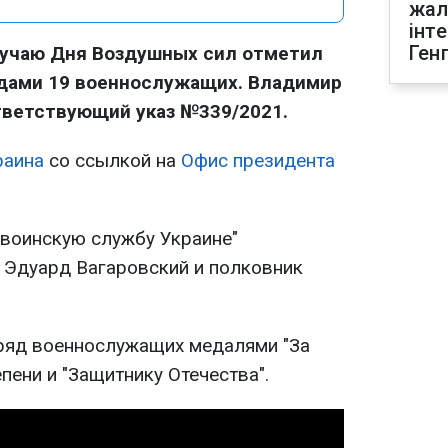
жал
інт
Ген
лучаю Дня Воздушных сил отметил
дами 19 военнослужащих. Владимир
тветствующий указ №339/2021.
аина
со ссылкой на
Офис президента
 воинскую службу Украине"
 Эдуард Вагаровский и полковник
ряд военнослужащих медалями "За
епени и "Защитнику Отечества".