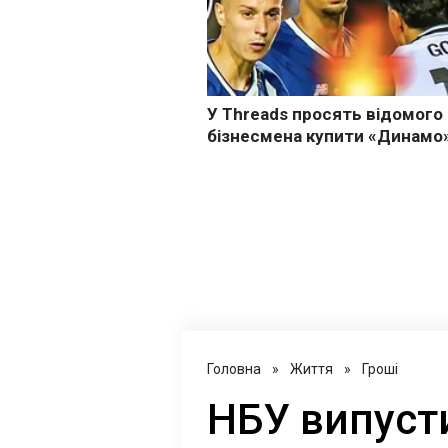
Головна
»
Життя
»
Гроші
НБУ випуст