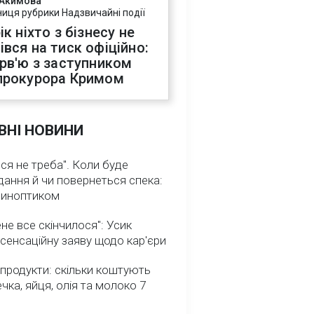
 Акимова
ниця рубрики Надзвичайні події
ік ніхто з бізнесу не
івся на тиск офіційно:
ерв'ю з заступником
прокурора Кримом
ВНІ НОВИНИ
ся не треба". Коли буде
ання й чи повернеться спека:
 синоптиком
не все скінчилося": Усик
сенсаційну заяву щодо кар'єри
 продукти: скільки коштують
речка, яйця, олія та молоко 7