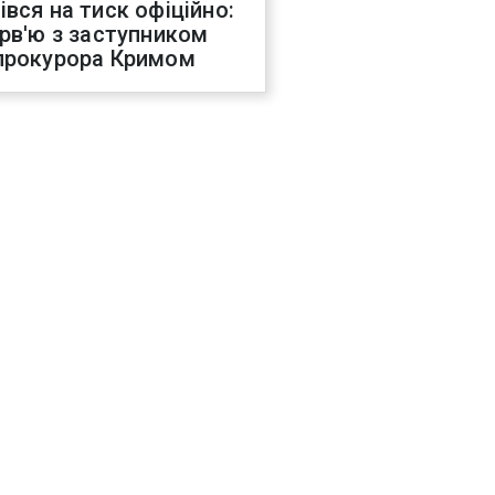
івся на тиск офіційно:
ерв'ю з заступником
прокурора Кримом