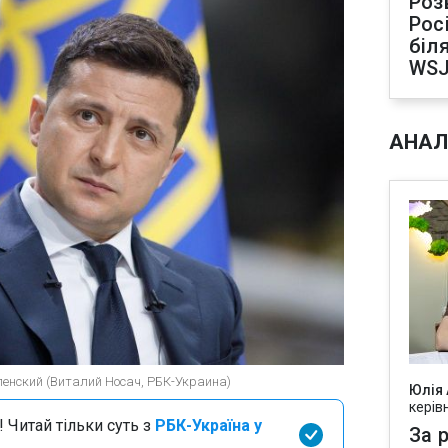
Роз
Рос
біля
WS
АНАЛ
енский (Виталий Носач, РБК-Украина)
Юлія
керів
 Читай тільки суть з
РБК-Україна у
За р