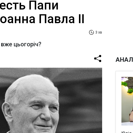
честь Папи
оанна Павла II
3 хв
 вже цьогоріч?
АНАЛ