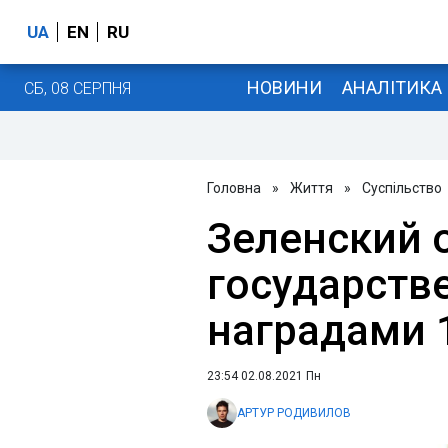
UA
EN
RU
НОВИНИ
АНАЛІТИКА
СБ, 08 СЕРПНЯ
Головна
»
Життя
»
Суспільство
Зеленский 
государст
наградами 
23:54 02.08.2021 Пн
АРТУР РОДИВИЛОВ