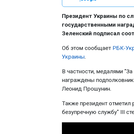
Президент Украины по с
государственными награ
Зеленский подписал соо
Об этом сообщает
РБК-Укр
Украины
.
В частности, медалями "За
награждены подполковник
Леонид Прошунин.
Также президент отметил 
безупречную службу" III ст