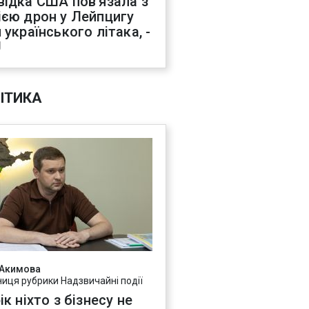
відка США пов'язала з
ією дрон у Лейпцигу
 українського літака, -
J
ІТИКА
 Акимова
ниця рубрики Надзвичайні події
ік ніхто з бізнесу не