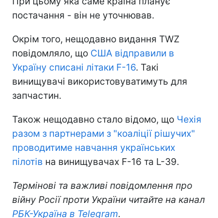
При цьому яка саме країна планує
постачання - він не уточнював.
Окрім того, нещодавно видання TWZ
повідомляло, що
США відправили в
Україну списані літаки F-16
. Такі
винищувачі використовуватимуть для
запчастин.
Також нещодавно стало відомо, що
Чехія
разом з партнерами з "коаліції рішучих"
проводитиме навчання українських
пілотів
на винищувачах F-16 та L-39.
Термінові та важливі повідомлення про
війну Росії проти України читайте на канал
РБК-Україна в Telegram
.