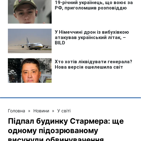
Головна
»
Новини
»
У світі
Підпал будинку Стармера: ще
одному підозрюваному
висунули обвинувачення