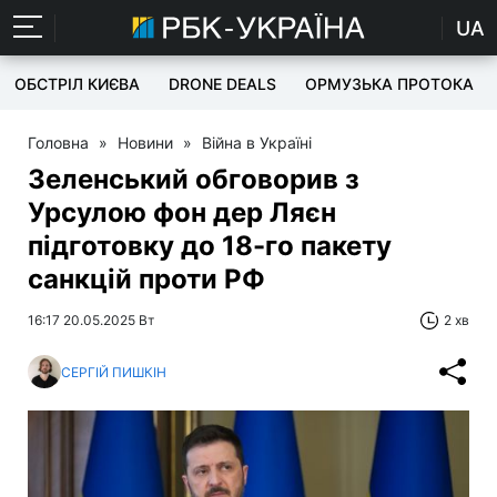
UA
ОБСТРІЛ КИЄВА
DRONE DEALS
ОРМУЗЬКА ПРОТОКА
Головна
»
Новини
»
Війна в Україні
Зеленський обговорив з
Урсулою фон дер Ляєн
підготовку до 18-го пакету
санкцій проти РФ
16:17 20.05.2025 Вт
2 хв
СЕРГІЙ ПИШКІН