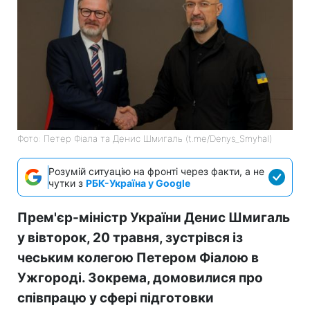
Фото: Петер Фіала та Денис Шмигаль (t.me/Denys_Smyhal)
Розумій ситуацію на фронті через факти, а не
чутки з
РБК-Україна у Google
Прем'єр-міністр України Денис Шмигаль
у вівторок, 20 травня, зустрівся із
чеським колегою Петером Фіалою в
Ужгороді. Зокрема, домовилися про
співпрацю у сфері підготовки