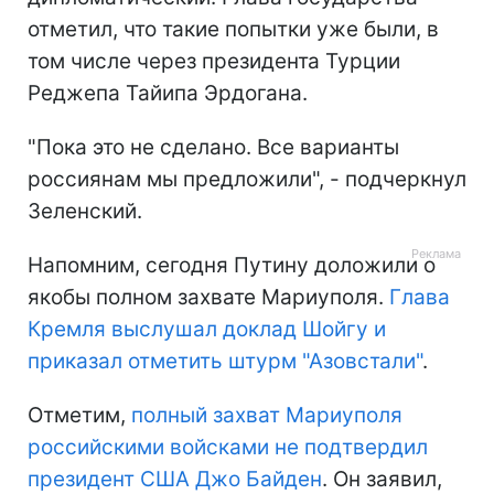
отметил, что такие попытки уже были, в
том числе через президента Турции
Реджепа Тайипа Эрдогана.
"Пока это не сделано. Все варианты
россиянам мы предложили", - подчеркнул
Зеленский.
Напомним, сегодня Путину доложили о
якобы полном захвате Мариуполя.
Глава
Кремля выслушал доклад Шойгу и
приказал отметить штурм "Азовстали"
.
Отметим,
полный захват Мариуполя
российскими войсками не подтвердил
президент США Джо Байден
. Он заявил,