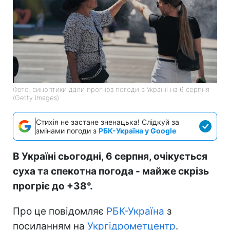
Фото: синоптики дали прогноз погоди в Україні на 6 серпня
(Getty Images)
Стихія не застане зненацька! Слідкуй за
змінами погоди з
РБК-Україна у Google
В Україні сьогодні, 6 серпня, очікується
суха та спекотна погода - майже скрізь
прогріє до +38°.
Про це повідомляє
РБК-Україна
з
посиланням на
Укргідрометцентр
.