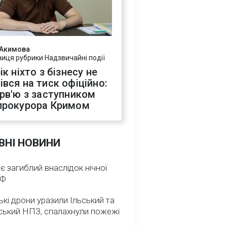
 Акимова
ниця рубрики Надзвичайні події
ік ніхто з бізнесу не
івся на тиск офіційно:
ерв'ю з заступником
прокурора Кримом
ВНІ НОВИНИ
 є загиблий внаслідок нічної
РФ
ькі дрони уразили Ільський та
ський НПЗ, спалахнули пожежі