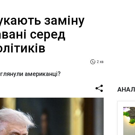
укають заміну
вані серед
літиків
2 хв
зглянули американці?
АНАЛ