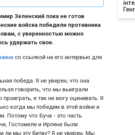
інт
Ген
мир Зеленский пока не готов
аинские войска победили противника
словам, с уверенностью можно
ось удержать свое.
раина
со ссылкой на его интервью для
ьная победа. Я не уверен, что она
нельзя говорить, что мы выиграли
о проиграть, я так не могу оценивать. Я
лько когда мы победим в этой войне и
. Потому что Буча - это часть
че, Гостомеле и Ирпене были
 ли мы эту битву? Я не уверен. Мы