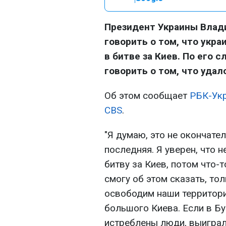
Президент Украины Влади
говорить о том, что укр
в битве за Киев. По его 
говорить о том, что удал
Об этом сообщает
РБК-Ук
CBS
.
"Я думаю, это не окончател
последняя. Я уверен, что 
битву за Киев, потом что-т
смогу об этом сказать, то
освободим наши территории
большого Киева. Если в Бу
истреблены люди, выиграли