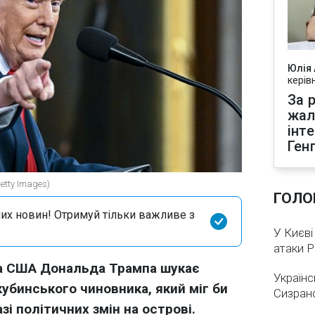
Юлія
керів
За р
жал
інт
Ген
tty Images)
ГОЛО
их новин! Отримуй тільки важливе з
У Києві
атаки 
та США Дональда Трампа шукає
Українс
убинського чиновника, який міг би
Сизран
зі політичних змін на острові.