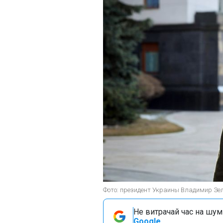
Фото: президент Украины Владимир Зел
Не витрачай час на шум!
Google