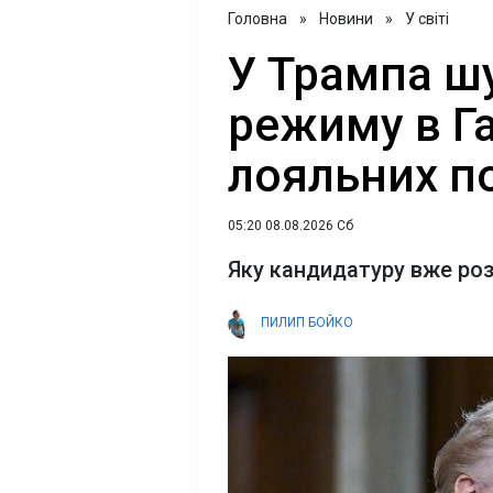
Головна
»
Новини
»
У світі
У Трампа ш
режиму в Га
лояльних по
05:20 08.08.2026 Сб
Яку кандидатуру вже ро
ПИЛИП БОЙКО