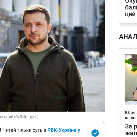
Оку
бал
цей
АНАЛ
Юлія
енский (GettyImages)
керів
За р
 Читай тільки суть з
РБК-Україна у
жал