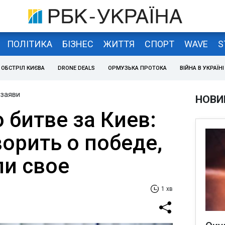
ПОЛІТИКА
БІЗНЕС
ЖИТТЯ
СПОРТ
WAVE
S
ОБСТРІЛ КИЄВА
DRONE DEALS
ОРМУЗЬКА ПРОТОКА
ВІЙНА В УКРАЇНІ
 заяви
НОВИ
 битве за Киев:
ворить о победе,
ли свое
1 хв