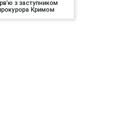
ерв'ю з заступником
прокурора Кримом