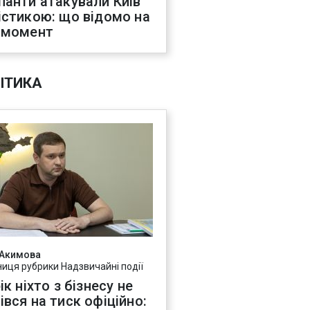
панти атакували Київ
істикою: що відомо на
 момент
ІТИКА
 Акимова
ниця рубрики Надзвичайні події
ік ніхто з бізнесу не
івся на тиск офіційно: