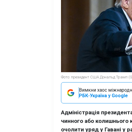
Фото: президент США Дональд Трамп (Ge
Вимкни хаос міжнародн
РБК-Україна у Google
Адміністрація президен
чинного або колишнього к
очолити уряд у Гавані у ра