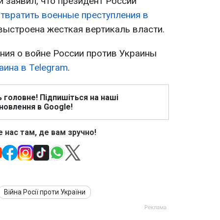
 заявил, что президент России
твратить военные преступления в
 выстроена жесткая вертикаль власти.
ия о войне России против Украины
аина в Telegram
.
ь головне! Підпишіться на наші
новлення в Google!
 нас там, де вам зручно!
Війна Росії проти України