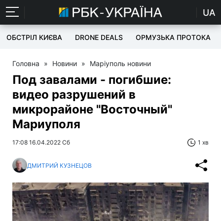
UA
ОБСТРІЛ КИЄВА
DRONE DEALS
ОРМУЗЬКА ПРОТОКА
Головна
»
Новини
»
Маріуполь новини
Под завалами - погибшие:
видео разрушений в
микрорайоне "Восточный"
Мариуполя
17:08 16.04.2022 Сб
1 хв
ДМИТРИЙ КУЗНЕЦОВ