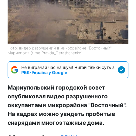
Фото: видео разрушений в микрорайоне "Восточный"
Мариуполя (t me Pravda_Gerashchenko)
Не витрачай час на шум! Читай тільки суть з
РБК-Україна у Google
Мариупольский городской совет
опубликовал видео разрушенного
оккупантами микрорайона "Восточный".
На кадрах можно увидеть пробитые
снарядами многоэтажные дома.