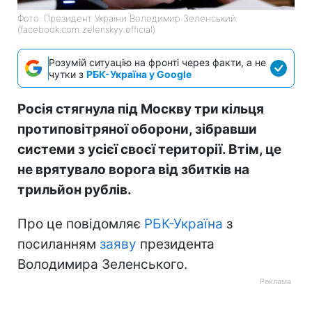
Фото: Президент України Володимир Зеленський
(facebook.com zelenskyy.official)
Розумій ситуацію на фронті через факти, а не
чутки з
РБК-Україна у Google
Росія стягнула під Москву три кільця
протиповітряної оборони, зібравши
системи з усієї своєї території. Втім, це
не врятувало ворога від збитків на
трильйон рублів.
Про це повідомляє
РБК-Україна
з
посиланням
заяву
президента
Володимира Зеленського.