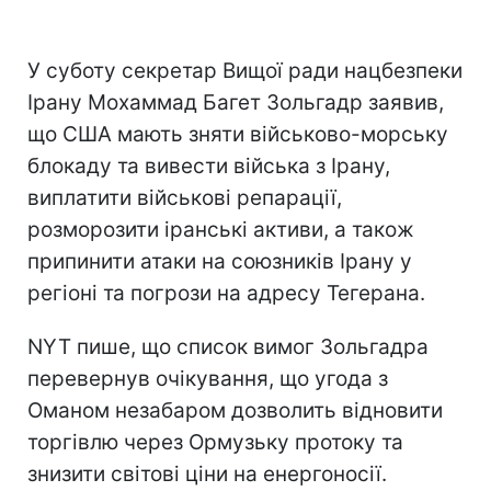
У суботу секретар Вищої ради нацбезпеки
Ірану Мохаммад Багет Зольгадр заявив,
що США мають зняти військово-морську
блокаду та вивести війська з Ірану,
виплатити військові репарації,
розморозити іранські активи, а також
припинити атаки на союзників Ірану у
регіоні та погрози на адресу Тегерана.
NYT пише, що список вимог Зольгадра
перевернув очікування, що угода з
Оманом незабаром дозволить відновити
торгівлю через Ормузьку протоку та
знизити світові ціни на енергоносії.