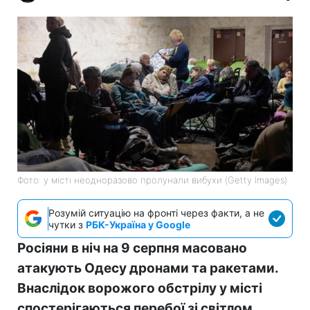
Фото: у місті неодноразово пролунали вибухи (Getty Images)
Розумій ситуацію на фронті через факти, а не
чутки з
РБК-Україна у Google
Росіяни в ніч на 9 серпня масовано
атакують Одесу дронами та ракетами.
Внаслідок ворожого обстрілу у місті
спостерігаються перебої зі світлом.