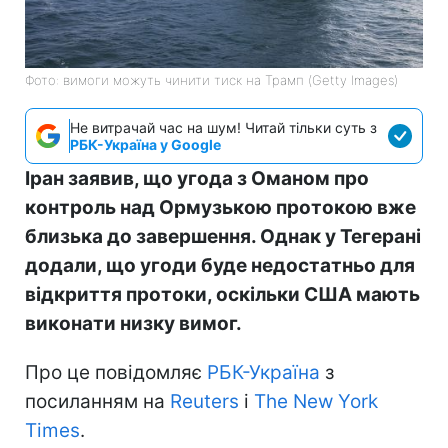
Фото: вимоги можуть чинити тиск на Трамп (Getty Images)
Не витрачай час на шум! Читай тільки суть з
РБК-Україна у Google
Іран заявив, що угода з Оманом про
контроль над Ормузькою протокою вже
близька до завершення. Однак у Тегерані
додали, що угоди буде недостатньо для
відкриття протоки, оскільки США мають
виконати низку вимог.
Про це повідомляє
РБК-Україна
з
посиланням на
Reuters
і
The New York
Times
.