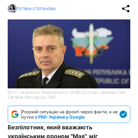
ТЕТЯНА СТЕПАНОВА
Фото: начальник Генерального штабу Болгарії, адмірал Еміл
Ефтімов (болгарські ЗМІ)
Розумій ситуацію на фронті через факти, а не
чутки з
РБК-Україна у Google
Безпілотник, який вважають
українським дроном "Мая", міг