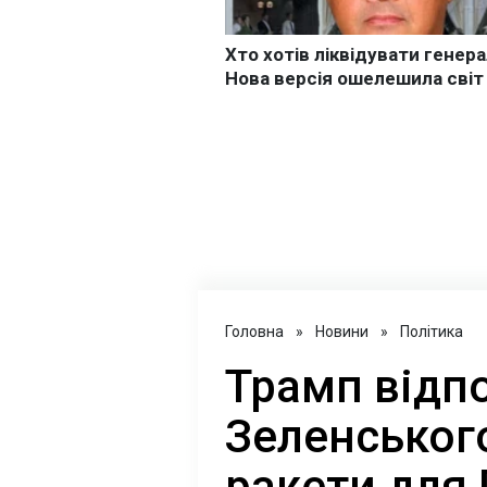
Головна
»
Новини
»
Політика
Трамп відпо
Зеленського
ракети для