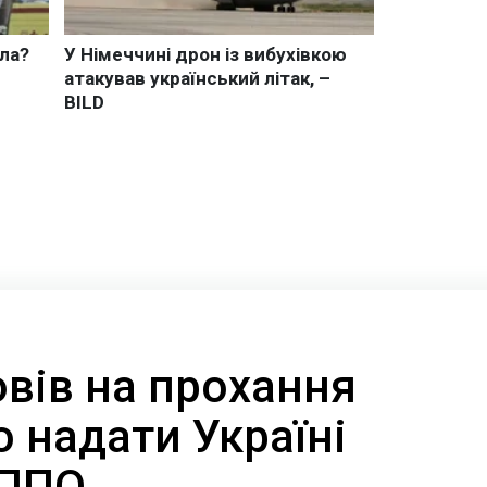
вів на прохання
 надати Україні
 ППО