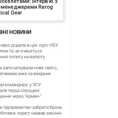
оскелетами: інтерв'ю з
-менеджерами Rarog
ical Gear
ВНІ НОВИНИ
 євро додали в ціні: курс НБУ
рпня та чи очікується
ення попиту на валюту
ні започаткували нове свято,
атимемо вже на вихідних
ди командира: у ЗСУ
али перші спрощені
ення через "Армія+"
е підприємство забрати бронь
обітника: юрист назвав законні