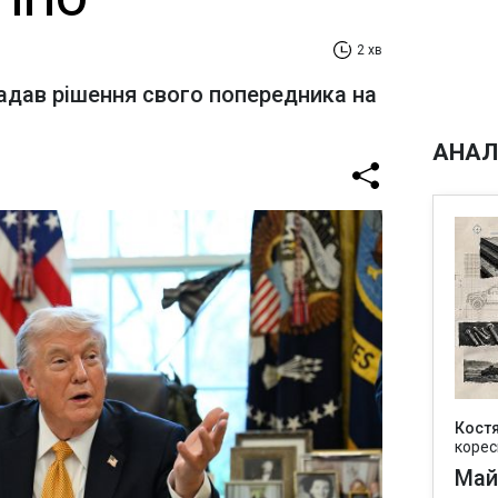
2 хв
адав рішення свого попередника на
АНАЛ
Кост
корес
Май