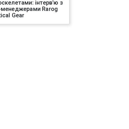
оскелетами: інтерв'ю з
-менеджерами Rarog
ical Gear