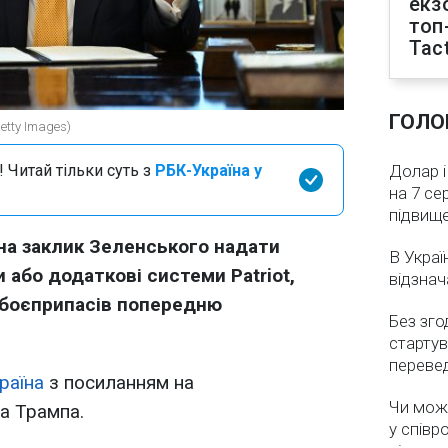
екз
топ
Tact
ГОЛО
tty Images)
 Читай тільки суть з
РБК-Україна у
Долар і
на 7 се
підвищ
на заклик Зеленського надати
В Украї
и або додаткові системи Patriot,
відзнач
 боєприпасів попередню
Без зго
стартув
перевед
раїна
з посиланням на
Чи мож
 Трампа.
у співр