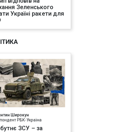
мп відповів на
хання Зеленського
ати Україні ракети для
О
ІТИКА
янтин Широкун
пондент РБК-Україна
бутнє ЗСУ – за