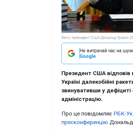
Фото: президент США Дональд Трамп (Ge
Не витрачай час на шум!
Google
Президент США відповів 
Україні далекобійні ракет
звинувативши у дефіциті
адміністрацію.
Про це повідомляє
РБК-Ук
пресконференцію
Дональда