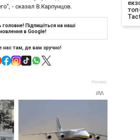
екз
о", - сказал В.Карпунцов.
топ
Tact
ь головне! Підпишіться на наші
новлення в Google!
 нас там, де вам зручно!