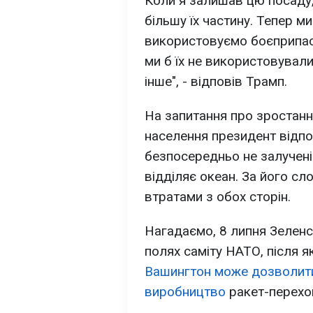
Коли я залишав цю посаду, 
більшу їх частину. Тепер м
використовуємо боєприпаси
ми б їх не використовувал
інше", - відповів Трамп.
На запитання про зростанн
населення президент відп
безпосередньо не залучені 
відділяє океан. За його сл
втратами з обох сторін.
Нагадаємо, 8 липня Зеленс
полях саміту НАТО, після я
Вашингтон може дозволити
виробництво
ракет-перехоп