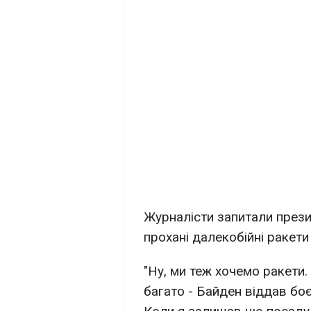
Журналісти запитали презид
прохані далекобійні ракети 
"Ну, ми теж хочемо ракети.
багато - Байден віддав боє