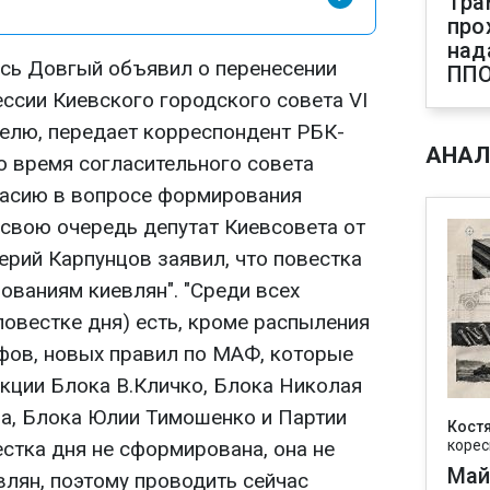
Тра
про
над
сь Довгый объявил о перенесении
ПП
сессии Киевского городского совета VI
елю, передает корреспондент РБК-
АНАЛ
во время согласительного совета
ласию в вопросе формирования
 свою очередь депутат Киевсовета от
ерий Карпунцов заявил, что повестка
бованиям киевлян". "Среди всех
повестке дня) есть, кроме распыления
фов, новых правил по МАФ, которые
кции Блока В.Кличко, Блока Николая
на, Блока Юлии Тимошенко и Партии
Кост
естка дня не сформирована, она не
корес
Май
влян, поэтому проводить сейчас