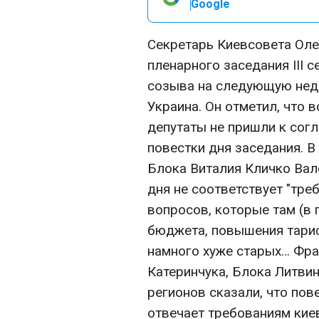
Google
Секретарь Киевсовета Оле
пленарного заседания III 
созыва на следующую нед
Украина. Он отметил, что 
депутаты не пришли к сог
повестки дня заседания. В
Блока Виталия Кличко Вал
дня не соответствует "тре
вопросов, которые там (в 
бюджета, повышения тари
намного хуже старых… Фра
Катеринчука, Блока Литви
регионов сказали, что пов
отвечает требованиям кие