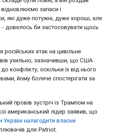
склади були повні, а він роздав
и відновлюємо запаси і
, які дуже потужні, дуже хороші, але
и - довелось би застосовувати щось
я російських атак на цивільне
овів ухильно, зазначивши, що США
до конфлікту, оскільки їх від нього
овами, йому боляче спостерігати за
ький провів зустріч із Трампом на
кої американський лідер заявив, що
 Україні налагодити власне
лювачів для Patriot.