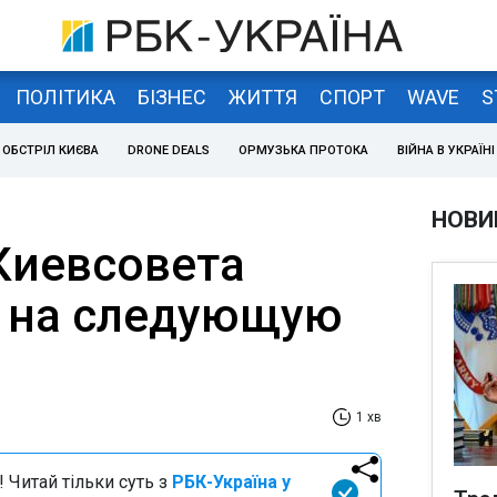
ПОЛІТИКА
БІЗНЕС
ЖИТТЯ
СПОРТ
WAVE
S
ОБСТРІЛ КИЄВА
DRONE DEALS
ОРМУЗЬКА ПРОТОКА
ВІЙНА В УКРАЇНІ
НОВИ
Киевсовета
 на следующую
1 хв
 Читай тільки суть з
РБК-Україна у