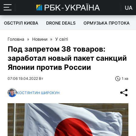
UA
ОБСТРІЛ КИЄВА
DRONE DEALS
ОРМУЗЬКА ПРОТОКА
Головна
»
Новини
»
У світі
Под запретом 38 товаров:
заработал новый пакет санкций
Японии против России
07:06 19.04.2022 Вт
1 хв
КОСТЯНТИН ШИРОКУН