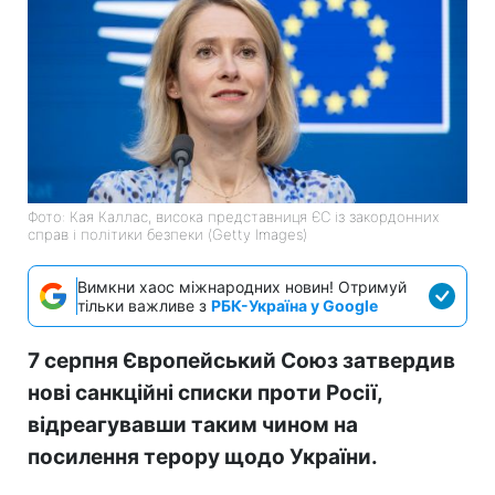
Фото: Кая Каллас, висока представниця ЄС із закордонних
справ і політики безпеки (Getty Images)
Вимкни хаос міжнародних новин! Отримуй
тільки важливе з
РБК-Україна у Google
7 серпня Європейський Союз затвердив
нові санкційні списки проти Росії,
відреагувавши таким чином на
посилення терору щодо України.