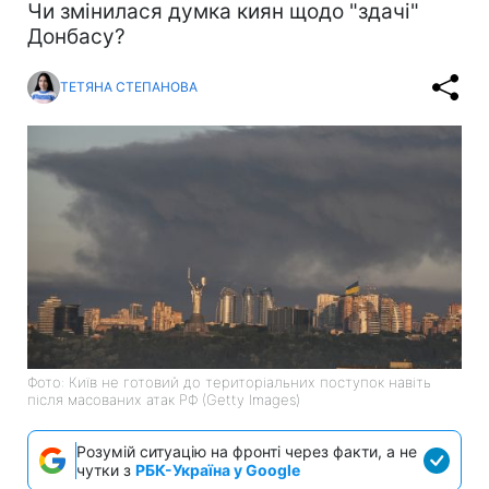
Чи змінилася думка киян щодо "здачі"
Донбасу?
ТЕТЯНА СТЕПАНОВА
Фото: Київ не готовий до територіальних поступок навіть
після масованих атак РФ (Getty Images)
Розумій ситуацію на фронті через факти, а не
чутки з
РБК-Україна у Google