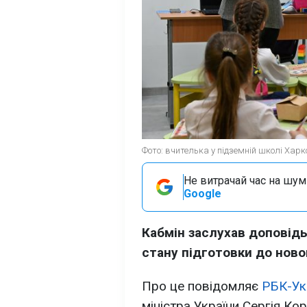
Фото: вчителька у підземній школі Харк
Не витрачай час на шум!
Google
Кабмін заслухав доповідь
стану підготовки до ново
Про це повідомляє
РБК-Ук
міністра України Сергія Ко