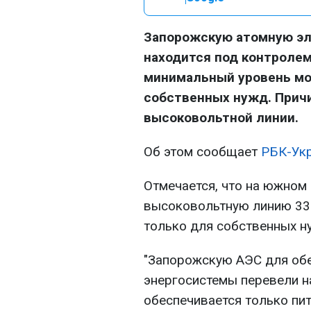
Запорожскую атомную эл
находится под контролем
минимальный уровень мо
собственных нужд. Прич
высоковольтной линии.
Об этом сообщает
РБК-Ук
Отмечается, что на южном
высоковольтную линию 330
только для собственных н
"Запорожскую АЭС для обе
энергосистемы перевели н
обеспечивается только пит