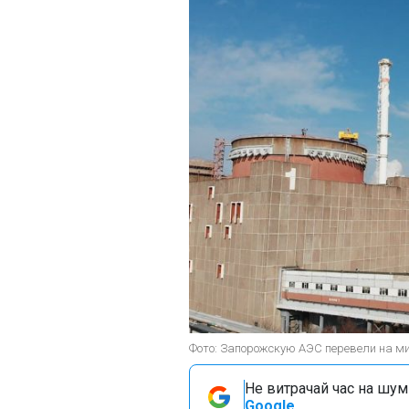
Фото: Запорожскую АЭС перевели на ми
Не витрачай час на шум!
Google