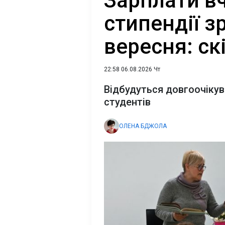
Зарплати вч
стипендії з
вересня: ск
22:58 06.08.2026 Чт
Відбудуться довгоочікува
студентів
ОЛЕНА БДЖОЛА