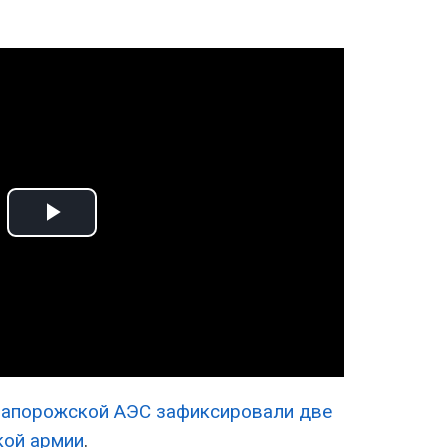
Play
Video
Запорожской АЭС зафиксировали две
кой армии
.