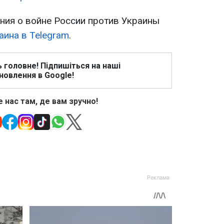
ия о войне России против Украины
аина в Telegram
.
ь головне! Підпишіться на наші
новлення в Google!
 нас там, де вам зручно!