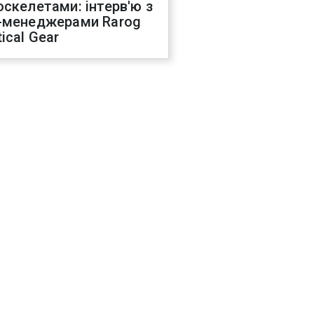
оскелетами: інтерв'ю з
-менеджерами Rarog
ical Gear