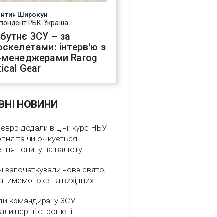
янтин Широкун
пондент РБК-Україна
бутнє ЗСУ – за
оскелетами: інтерв'ю з
-менеджерами Rarog
ical Gear
ВНІ НОВИНИ
 євро додали в ціні: курс НБУ
рпня та чи очікується
ення попиту на валюту
ні започаткували нове свято,
атимемо вже на вихідних
ди командира: у ЗСУ
али перші спрощені