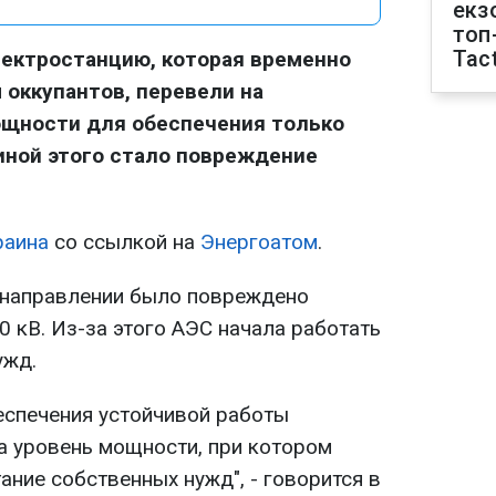
екз
топ
Tact
ектростанцию, которая временно
 оккупантов, перевели на
щности для обеспечения только
иной этого стало повреждение
раина
со ссылкой на
Энергоатом
.
 направлении было повреждено
 кВ. Из-за этого АЭС начала работать
ужд.
спечения устойчивой работы
а уровень мощности, при котором
ание собственных нужд", - говорится в