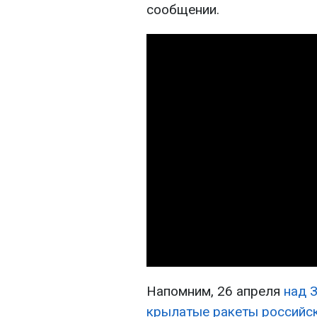
сообщении.
Напомним, 26 апреля
над 
крылатые ракеты российс