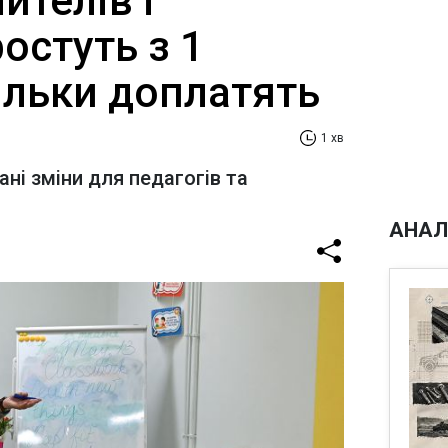
ителів і
ростуть з 1
ільки доплатять
1 хв
ні зміни для педагогів та
АНАЛ