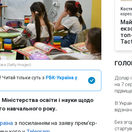
Кост
корес
Май
екз
топ
Tact
ГОЛО
ова (Getty Images)
 Читай тільки суть з
РБК-Україна у
Долар і
на 7 се
підвищ
 Міністерства освіти і науки щодо
В Украї
го навчального року.
відзнач
Без зго
раїна
з посиланням на заяву прем'єр-
стартув
рецького у
Telegram.