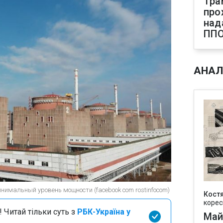
Тра
про
над
ПП
АНАЛ
нимальный уровень мощности (facebook com rostinfocom)
Кост
корес
 Читай тільки суть з
РБК-Україна у
Май