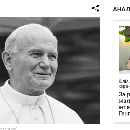
АНАЛ
Юлія
керів
За р
жал
інт
Ген
pedia.org)