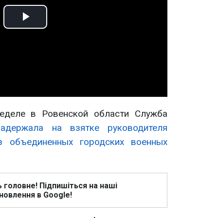
Play
Video
еделе в Ровенской области Служба
задержала на взятке руководителя
з объединенных городских военных
ь головне! Підпишіться на наші
новлення в Google!