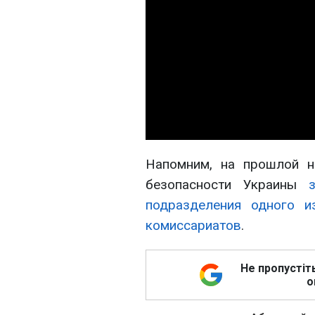
Напомним, на прошлой н
безопасности Украины
подразделения одного и
комиссариатов
.
Не пропустіт
о