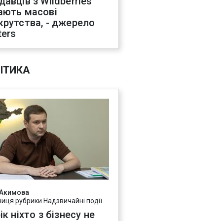
давців з Wildberries
ають масові
крутства, - джерело
ters
ІТИКА
 Акимова
ниця рубрики Надзвичайні події
ік ніхто з бізнесу не