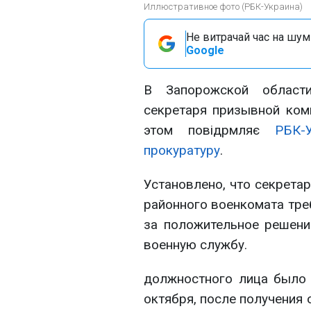
Иллюстративное фото (РБК-Украина)
Не витрачай час на шум!
Google
В Запорожской области
секретаря призывной коми
этом повідрмляє
РБК-
прокуратуру
.
Установлено, что секрета
районного военкомата треб
за положительное решени
военную службу.
должностного лица было 
октября, после получения