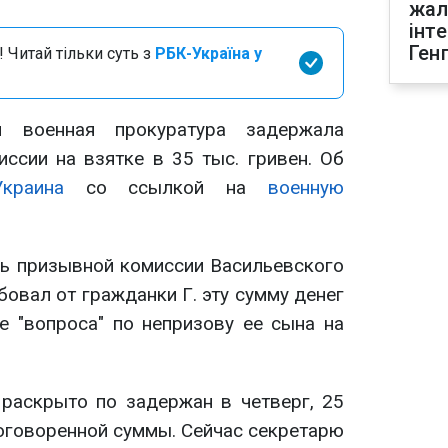
жал
інт
Ген
 Читай тільки суть з
РБК-Україна у
 военная прокуратура задержала
ссии на взятке в 35 тыс. гривен. Об
Украина
со ссылкой на
военную
рь призывной комиссии Васильевского
овал от гражданки Г. эту сумму денег
е "вопроса" по непризову ее сына на
раскрыто по задержан в четверг, 25
 оговоренной суммы. Сейчас секретарю