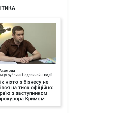
ІТИКА
 Акимова
ниця рубрики Надзвичайні події
ік ніхто з бізнесу не
івся на тиск офіційно:
ерв'ю з заступником
прокурора Кримом