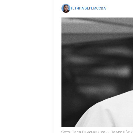
ТЕТЯНА ВЕРЕМЄЄВА
Фото: Папа Римський Іоанн Павло II (wiki