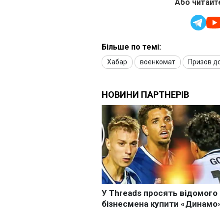
Або читайте
Більше по темі:
Хабар
военкомат
Призов до