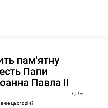
ить пам'ятну
честь Папи
оанна Павла II
3 хв
 вже цьогоріч?