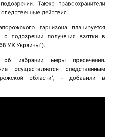
подозрении. Также правоохранители
 следственные действия.
апорожского гарнизона планируется
 о подозрении получения взятки в
368 УК Украины").
о об избрании меры пресечения.
ние осуществляется следственным
ожской области", - добавили в