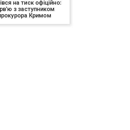
івся на тиск офіційно:
ерв'ю з заступником
прокурора Кримом