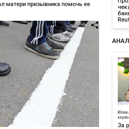
Про
ал матери призывника помочь ее
чек
бан
Reu
АНАЛ
Юлія
керів
За р