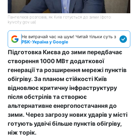
Пантелеєв розповів, як Київ готується до зими (фото:
kyivcity.gov.ua)
Не витрачай час на шум! Читай тільки суть з
РБК-Україна у Google
Підготовка Києва до зими передбачає
створення 1000 МВт додаткової
генерації та розширення мережі пунктів
обігріву. За планом стійкості Київ
відновлює критичну інфраструктуру
після обстрілів та створює
альтернативне енергопостачання до
зими. Через загрозу нових ударів у місті
готують удвічі більше пунктів обігріву,
ніж торік.