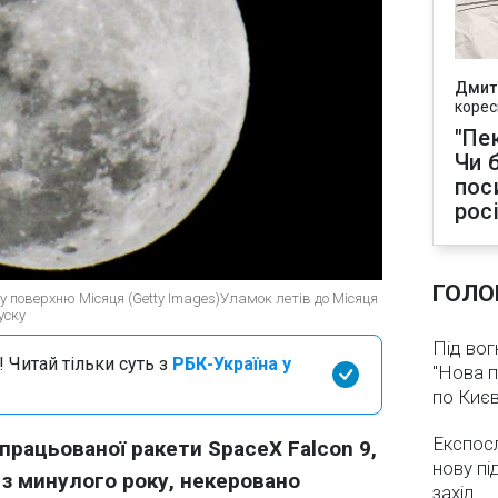
Дмит
корес
"Пек
Чи 
пос
рос
ГОЛО
ь у поверхню Місяця (Getty Images)Уламок летів до Місяця
уску
Під вог
 Читай тільки суть з
РБК-Україна у
"Нова п
по Києв
Експос
рацьованої ракети SpaceX Falcon 9,
нову пі
 з минулого року, некеровано
захід