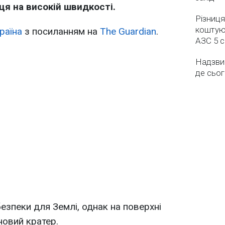
ця на високій швидкості.
Різниця
коштуют
раїна
з посиланням на
The Guardian
.
АЗС 5 
Надзвич
де сьог
езпеки для Землі, однак на поверхні
новий кратер.