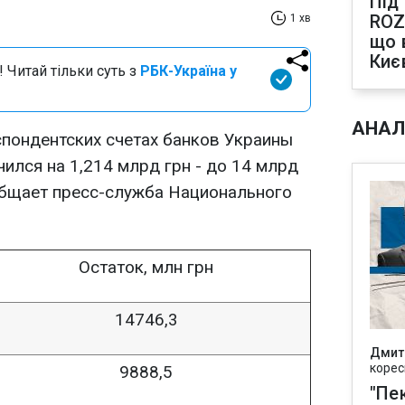
Під
ROZ
1 хв
що 
Киє
 Читай тільки суть з
РБК-Україна у
АНАЛ
спондентских счетах банков Украины
чился на 1,214 млрд грн - до 14 млрд
ообщает пресс-служба Национального
Остаток, млн грн
14746,3
Дмит
корес
9888,5
"Пек