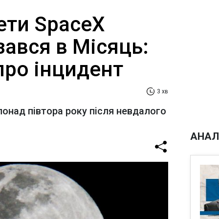
ети SpaceX
ізався в Місяць:
про інцидент
3 хв
понад півтора року після невдалого
АНАЛ