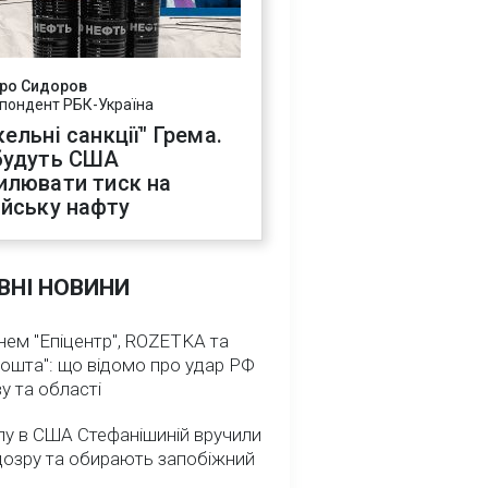
ро Сидоров
пондент РБК-Україна
ельні санкції" Грема.
будуть США
илювати тиск на
ійську нафту
ВНІ НОВИНИ
нем "Епіцентр", ROZETKA та
ошта": що відомо про удар РФ
у та області
лу в США Стефанішиній вручили
дозру та обирають запобіжний