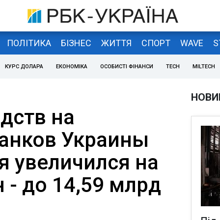
ПОЛІТИКА
БІЗНЕС
ЖИТТЯ
СПОРТ
WAVE
S
КУРС ДОЛАРА
ЕКОНОМІКА
ОСОБИСТІ ФІНАНСИ
TECH
MILTECH
НОВИ
дств на
банков Украины
я увеличился на
н - до 14,59 млрд