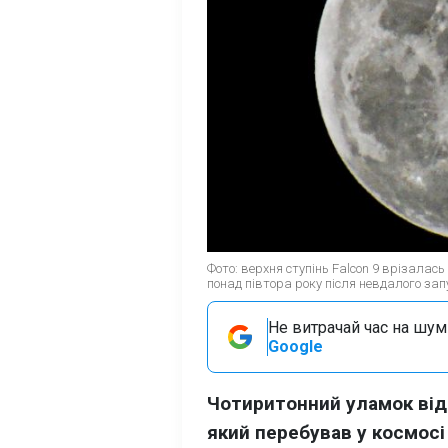
Фото: верхня ступінь Falcon 9 врізалас
понад півтора року після невдалого зап
Не витрачай час на шум!
Google
Чотиритонний уламок відп
який перебував у космосі