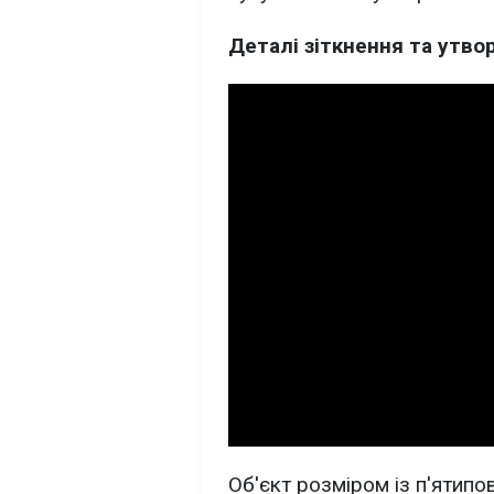
Деталі зіткнення та утво
Об'єкт розміром із п'ятип