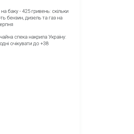
 на баку - 425 гривень: скільки
ь бензин, дизель та газ на
серпня
айна спека накрила Україну:
одні очікувати до +38