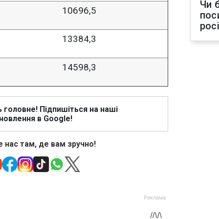
Чи 
10696,5
пос
рос
13384,3
14598,3
ь головне! Підпишіться на наші
новлення в Google!
 нас там, де вам зручно!