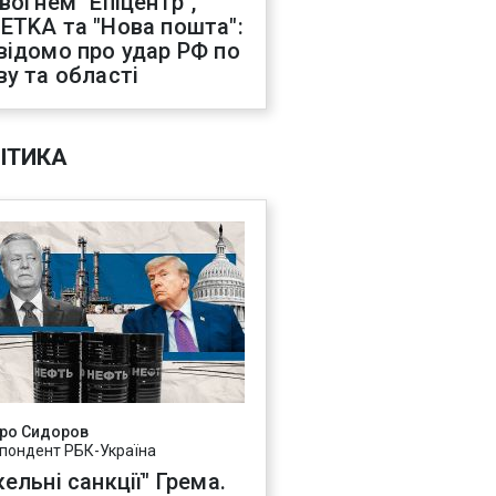
 вогнем "Епіцентр",
ETKA та "Нова пошта":
відомо про удар РФ по
ву та області
ІТИКА
ро Сидоров
пондент РБК-Україна
ельні санкції" Грема.