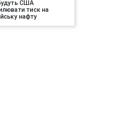
будуть США
илювати тиск на
ійську нафту