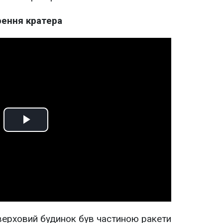
рення кратера
Play
Video
оверховий будинок був частиною ракети