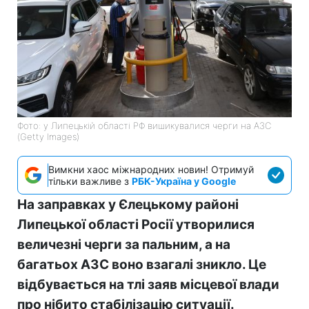
Фото: у Липецькій області РФ вишикувалися черги на АЗС
(Getty Images)
Вимкни хаос міжнародних новин! Отримуй
тільки важливе з
РБК-Україна у Google
На заправках у Єлецькому районі
Липецької області Росії утворилися
величезні черги за пальним, а на
багатьох АЗС воно взагалі зникло. Це
відбувається на тлі заяв місцевої влади
про нібито стабілізацію ситуації.