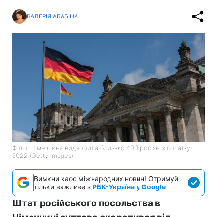
ВАЛЕРІЯ АБАБІНА
Фото: Німеччина видворила близько 400 росіян з початку
2022 (Getty Images)
Вимкни хаос міжнародних новин! Отримуй
тільки важливе з
РБК-Україна у Google
Штат російського посольства в