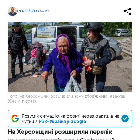
СЕРГІЙ КОЗАЧУК
Фото: на Херсонщині розширили зону обов’язкової евакуації
(Getty Images)
Розумій ситуацію на фронті через факти, а не
чутки з
РБК-Україна у Google
На Херсонщині розширили перелік