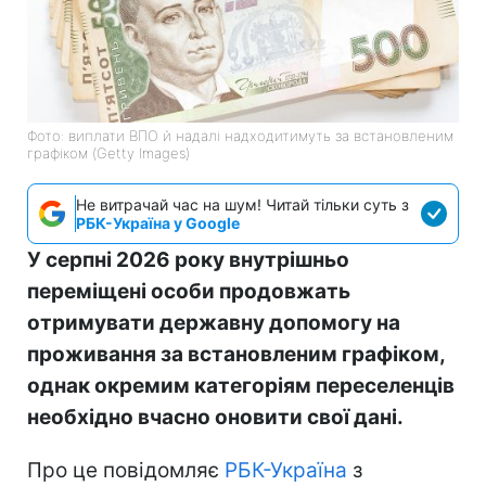
Фото: виплати ВПО й надалі надходитимуть за встановленим
графіком (Getty Images)
Не витрачай час на шум! Читай тільки суть з
РБК-Україна у Google
У серпні 2026 року внутрішньо
переміщені особи продовжать
отримувати державну допомогу на
проживання за встановленим графіком,
однак окремим категоріям переселенців
необхідно вчасно оновити свої дані.
Про це повідомляє
РБК-Україна
з