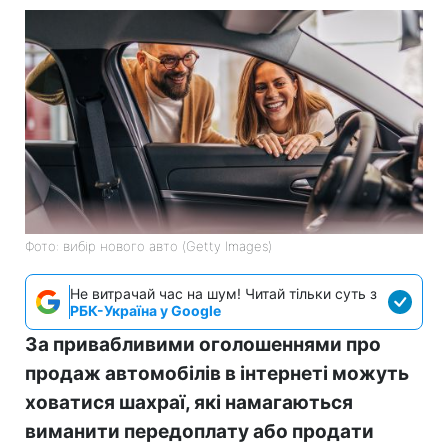
Фото: вибір нового авто (Getty Images)
Не витрачай час на шум! Читай тільки суть з
РБК-Україна у Google
За привабливими оголошеннями про
продаж автомобілів в інтернеті можуть
ховатися шахраї, які намагаються
виманити передоплату або продати