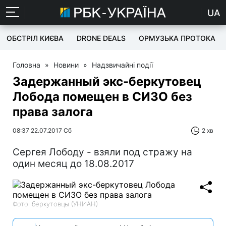
UA
ОБСТРІЛ КИЄВА
DRONE DEALS
ОРМУЗЬКА ПРОТОКА
Головна
»
Новини
»
Надзвичайні події
Задержанный экс-беркутовец
Лобода помещен в СИЗО без
права залога
08:37 22.07.2017 Сб
2 хв
Сергея Лободу - взяли под стражу на
один месяц до 18.08.2017
Фото: беркутовцы (УНИАН)