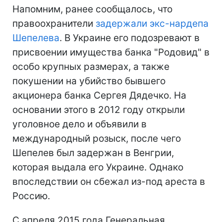
Напомним, ранее сообщалось, что
правоохранители
задержали экс-нардепа
Шепелева
. В Украине его подозревают в
присвоении имущества банка "Родовид" в
особо крупных размерах, а также
покушении на убийство бывшего
акционера банка Сергея Дядечко. На
основании этого в 2012 году открыли
уголовное дело и объявили в
международный розыск, после чего
Шепелев был задержан в Венгрии,
которая выдала его Украине. Однако
впоследствии он сбежал из-под ареста в
Россию.
С апреля 2015 года Генеральная