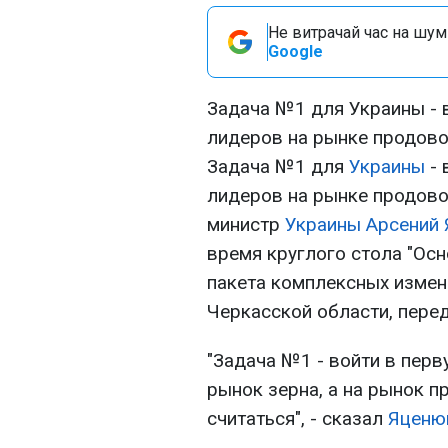
Не витрачай час на шум!
Google
Задача №1 для Украины - 
лидеров на рынке продово
Задача №1 для
Украины
- 
лидеров на рынке продово
министр
Украины
Арсений
время круглого стола "Ос
пакета комплексных измен
Черкасской области, пере
"Задача №1 - войти в перву
рынок зерна, а на рынок п
считаться", - сказал
Яценю