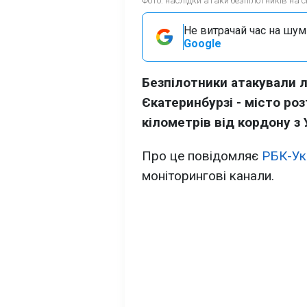
Фото: наслідки атаки безпілотників на ск
Не витрачай час на шум!
Google
Безпілотники атакували л
Єкатеринбурзі - місто ро
кілометрів від кордону з 
Про це повідомляє
РБК-Ук
моніторингові канали.