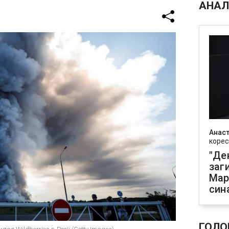
АНАЛ
Анаст
корес
"Де
заг
Мар
син
ГОЛО