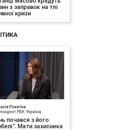
танці масово крадуть
зин з заправок на тлі
ивної кризи
ІТИКА
асія Рокитна
пондент РБК-Україна
нь почався з його
ибелі". Мати захисника