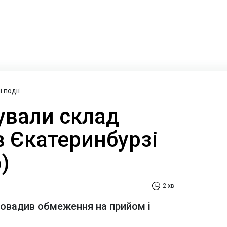
 події
ували склад
 в Єкатеринбурзі
)
2 хв
ровадив обмеження на прийом і