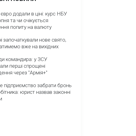
 євро додали в ціні: курс НБУ
рпня та чи очікується
ення попиту на валюту
ні започаткували нове свято,
атимемо вже на вихідних
ди командира: у ЗСУ
али перші спрощені
ення через "Армія+"
е підприємство забрати бронь
обітника: юрист назвав законні
и