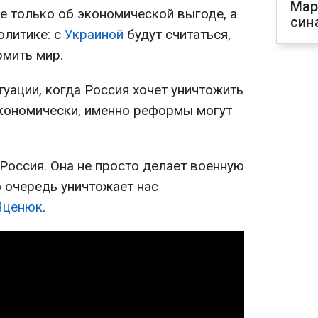
Мар
не только об экономической выгоде, а
син
олитике: с
Украиной
будут считаться,
рмить мир.
туации, когда Россия хочет уничтожить
экономически, именно реформы могут
 Россия. Она не просто делает военную
ю очередь уничтожает нас
Яценюк
.