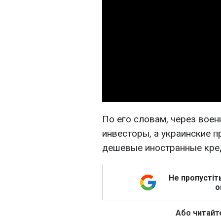
По его словам, через вое
инвесторы, а украинские п
дешевые иностранные кре
Не пропустіт
о
Або читайте