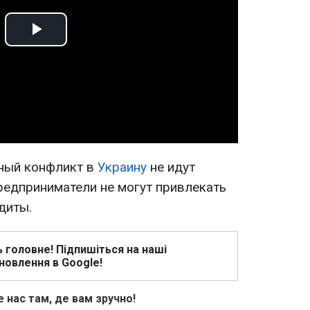
Play
Video
нный конфликт в
Украину
не идут
редприниматели не могут привлекать
диты.
ь головне! Підпишіться на наші
новлення в Google!
 нас там, де вам зручно!