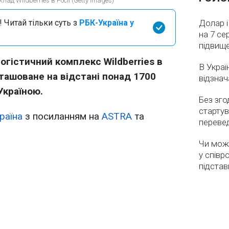
лад Wildberries в Росії (Getty Images)
 Читай тільки суть з
РБК-Україна у
Долар і
на 7 се
підвищ
огістичний комплекс Wildberries в
В Украї
зташоване на відстані понад 1700
відзнач
Україною.
Без зго
стартув
раїна
з посиланням на
ASTRA
та
перевед
Чи мож
у співр
підстав