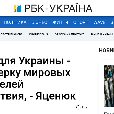
ПОЛІТИКА
БІЗНЕС
ЖИТТЯ
СПОРТ
WAVE
S
ОБСТРІЛ КИЄВА
DRONE DEALS
ОРМУЗЬКА ПРОТОКА
ВІЙНА В УКРАЇНІ
НОВИ
для Украины -
терку мировых
елей
твия, - Яценюк
1 хв