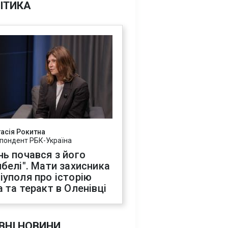
ІТИКА
асія Рокитна
пондент РБК-Україна
нь почався з його
ибелі". Мати захисника
іуполя про історію
а та теракт в Оленівці
ВНІ НОВИНИ