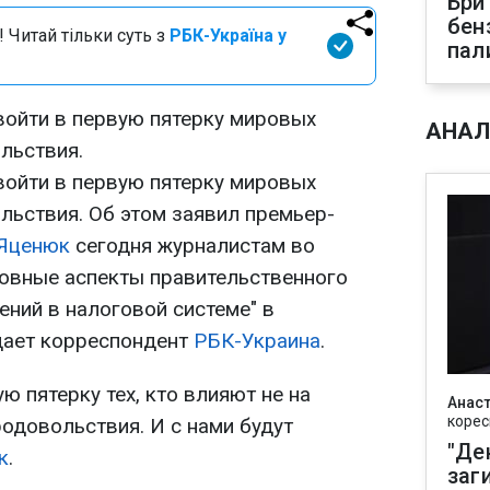
Бри
бен
 Читай тільки суть з
РБК-Україна у
пал
войти в первую пятерку мировых
АНАЛ
льствия.
войти в первую пятерку мировых
льствия. Об этом заявил премьер-
 Яценюк
сегодня журналистам во
новные аспекты правительственного
ений в налоговой системе" в
дает корреспондент
РБК-Украина
.
ю пятерку тех, кто влияют не на
Анаст
корес
родовольствия. И с нами будут
"Де
к
.
заг