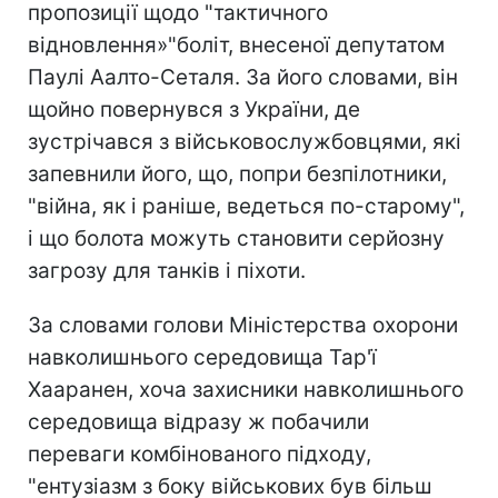
пропозиції щодо "тактичного
відновлення»"боліт, внесеної депутатом
Паулі Аалто-Сеталя. За його словами, він
щойно повернувся з України, де
зустрічався з військовослужбовцями, які
запевнили його, що, попри безпілотники,
"війна, як і раніше, ведеться по-старому",
і що болота можуть становити серйозну
загрозу для танків і піхоти.
За словами голови Міністерства охорони
навколишнього середовища Тар'ї
Хааранен, хоча захисники навколишнього
середовища відразу ж побачили
переваги комбінованого підходу,
"ентузіазм з боку військових був більш