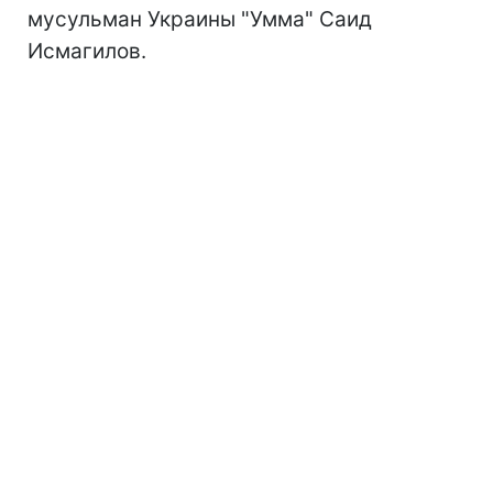
мусульман Украины "Умма" Саид
Исмагилов.