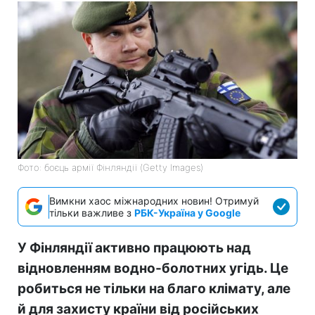
Фото: боєць армії Фінляндії (Getty Images)
Вимкни хаос міжнародних новин! Отримуй
тільки важливе з
РБК-Україна у Google
У Фінляндії активно працюють над
відновленням водно-болотних угідь. Це
робиться не тільки на благо клімату, але
й для захисту країни від російських