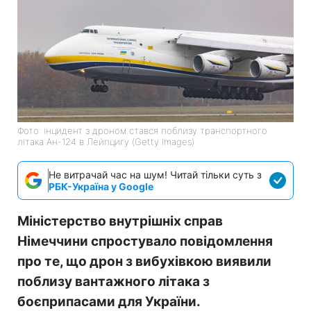
Фото: інцидент з дроном стався поблизу транспортного
літака Ан-124 в Лейпцигу (Getty Images)
Не витрачай час на шум! Читай тільки суть з
РБК-Україна у Google
Міністерство внутрішніх справ
Німеччини спростувало повідомлення
про те, що дрон з вибухівкою виявили
поблизу вантажного літака з
боєприпасами для України.