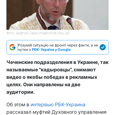
Фото: муфтий Саид Исмагилов (risu ua)
Розумій ситуацію на фронті через факти, а не
чутки з
РБК-Україна у Google
Чеченские подразделения в Украине, так
называемые "кадыровцы", снимают
видео о якобы победах в рекламных
целях. Они направлены на две
аудитории.
Об этом в
интервью РБК-Украина
рассказал муфтий Духовного управления