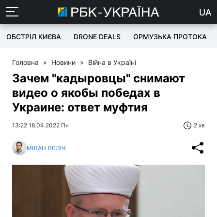
UA
ОБСТРІЛ КИЄВА
DRONE DEALS
ОРМУЗЬКА ПРОТОКА
Головна
»
Новини
»
Війна в Україні
Зачем "кадыровцы" снимают
видео о якобы победах в
Украине: ответ муфтия
13:22 18.04.2022 Пн
2 хв
МІЛАН ЛЄЛІЧ