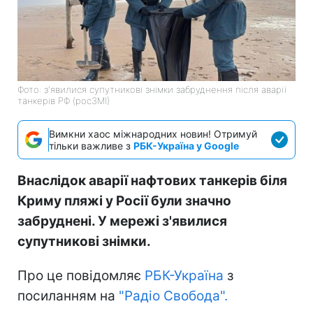
Фото: з'явилися супутникові знімки забруднення після аварії
танкерів РФ (росЗМІ)
Вимкни хаос міжнародних новин! Отримуй
тільки важливе з
РБК-Україна у Google
Внаслідок аварії нафтових танкерів біля
Криму пляжі у Росії були значно
забруднені. У мережі з'явилися
супутникові знімки.
Про це повідомляє
РБК-Україна
з
посиланням на
"Радіо Свобода".