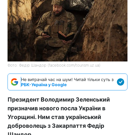
Фото: Федір Шандор (facebook.com/tourism.uz.ua)
Не витрачай час на шум! Читай тільки суть з
РБК-Україна у Google
Президент Володимир Зеленський
призначив нового посла України в
Угорщині. Ним став український
доброволець з Закарпаття Федір
Шандор.