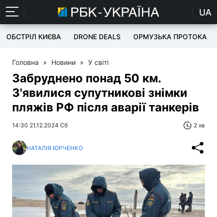
UA
ОБСТРІЛ КИЄВА
DRONE DEALS
ОРМУЗЬКА ПРОТОКА
Головна
»
Новини
»
У світі
Забруднено понад 50 км.
З'явилися супутникові знімки
пляжів РФ після аварії танкерів
14:30 21.12.2024 Сб
2 хв
НАТАЛІЯ ЮРЧЕНКО