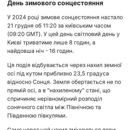
День зимового сонцестояння
У 2024 році зимове сонцестояння настало
21 грудня об 11:20 за київським часом
(09:20 GMT). У цей день світловий день у
Києві триватиме лише 8 годин, а
найдовша ніч - 16 годин.
Ця подія відбувається через нахил земної
осі під кутом приблизно 23,5 градуса
відносно Сонця. Земля обертається не по
прямій осі, а в "нахиленому" стані, що
спричиняє нерівномірний розподіл
сонячного світла між Північною та
Південною півкулями.
Саме через цей нахил змінюються пори