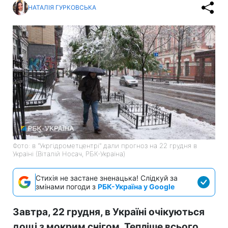
НАТАЛІЯ ГУРКОВСЬКА
Фото: в "Укргідрометцентрі" дали прогноз на 22 грудня в
Україні (Віталій Носач, РБК-Україна)
Стихія не застане зненацька! Слідкуй за
змінами погоди з
РБК-Україна у Google
Завтра, 22 грудня, в Україні очікуються
дощі з мокрим снігом. Тепліше всього