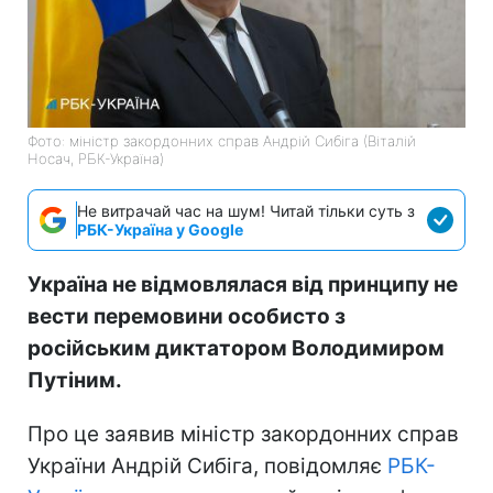
Фото: міністр закордонних справ Андрій Сибіга (Віталій
Носач, РБК-Україна)
Не витрачай час на шум! Читай тільки суть з
РБК-Україна у Google
Україна не відмовлялася від принципу не
вести перемовини особисто з
російським диктатором Володимиром
Путіним.
Про це заявив міністр закордонних справ
України Андрій Сибіга, повідомляє
РБК-