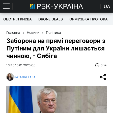
UA
ОБСТРІЛ КИЄВА
DRONE DEALS
ОРМУЗЬКА ПРОТОКА
Головна
»
Новини
»
Політика
Заборона на прямі переговори з
Путіним для України лишається
чинною, - Сибіга
13:45 15.01.2025 Ср
3 хв
НАТАЛІЯ КАВА