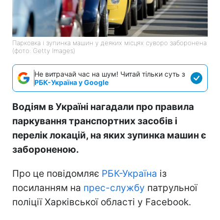
Парковка і зупинка машин у деяких місцях суворо заборонена
(фото: Getty Images)
Не витрачай час на шум! Читай тільки суть з
РБК-Україна у Google
Водіям в Україні нагадали про правила
паркування транспортних засобів і
перелік локацій, на яких зупинка машин є
забороненою.
Про це повідомляє
РБК-Україна
із
посиланням на
прес-службу
патрульної
поліції Харківської області у Facebook.