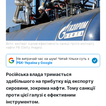
Фото: експерт оцінив ефективність санкції проти експорту
нафти РФ (Getty Images)
Не витрачай час на шум! Читай тільки суть з
РБК-Україна у Google
Російська влада тримається
здебільшого на прибутку від експорту
сировини, зокрема нафти. Тому санкції
проти цієї галузі є ефективним
інструментом.