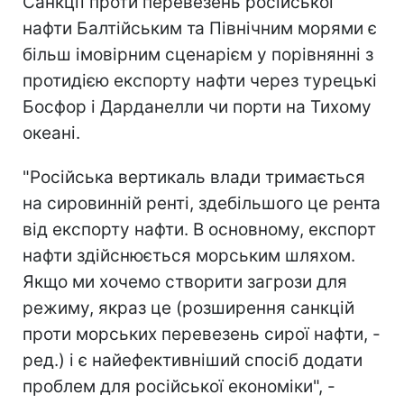
Санкції проти перевезень російської
нафти Балтійським та Північним морями є
більш імовірним сценарієм у порівнянні з
протидією експорту нафти через турецькі
Босфор і Дарданелли чи порти на Тихому
океані.
"Російська вертикаль влади тримається
на сировинній ренті, здебільшого це рента
від експорту нафти. В основному, експорт
нафти здійснюється морським шляхом.
Якщо ми хочемо створити загрози для
режиму, якраз це (розширення санкцій
проти морських перевезень сирої нафти, -
ред.) і є найефективніший спосіб додати
проблем для російської економіки", -