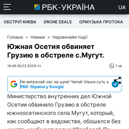
UA
ОБСТРІЛ КИЄВА
DRONE DEALS
ОРМУЗЬКА ПРОТОКА
Головна
»
Новини
»
Надзвичайні події
Южная Осетия обвиняет
Грузию в обстреле с.Мугут.
16:48 26.03.2009 Чт
1 хв
Не витрачай час на шум! Читай тільки суть з
РБК-Україна у Google
Министерство внутренних дел Южной
Осетии обвинило Грузию в обстреле
южноосетинского села Мугут, который,
как сообщают в ведомстве, обошелся без