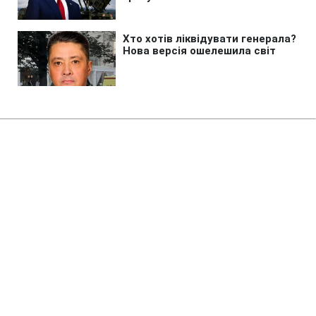
Головна
»
Новини
»
Війна в Україні
Туреччина закликала Україну та
Росію оголосити мораторій на
удари у Чорному морі
22:29 08.08.2026 Сб
2 хв
Що сказали в МЗС Туреччини про атаки?
ЕДУАРД ТКАЧ