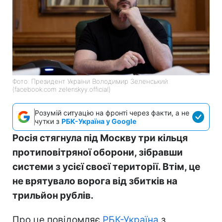
Фото: Президент України Володимир Зеленський
(facebook.com zelenskyy.official)
Розумій ситуацію на фронті через факти, а не
чутки з
РБК-Україна у Google
Росія стягнула під Москву три кільця
протиповітряної оборони, зібравши
системи з усієї своєї території. Втім, це
не врятувало ворога від збитків на
трильйон рублів.
Про це повідомляє
РБК-Україна
з