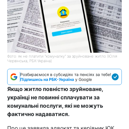
Фото: як не платити "комуналку" за зруйноване житло (Юлія
Червінська, РБК-Україна)
Розбираємося в субсидіях та пенсіях за тебе!
Підпишись на РБК-Україна
у Google
Якщо житло повністю зруйноване,
українці не повинні сплачувати за
комунальні послуги, які не можуть
фактично надаватися.
Про це заявила адвокат та керівник ЮК