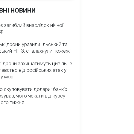
ВНІ НОВИНИ
 є загиблий внаслідок нічної
РФ
ькі дрони уразили Ільський та
ський НПЗ, спалахнули пожежі
і дрони захищатимуть цивільне
авство від російських атак у
у морі
о скуповувати долари: банкір
зував, чого чекати від курсу
ного тижня