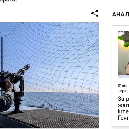
АНАЛ
Юлія
керів
За р
жал
інт
Ген