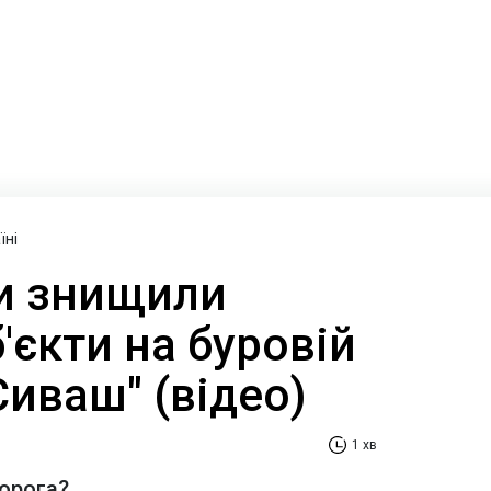
їні
и знищили
б'єкти на буровій
Сиваш" (відео)
1 хв
ворога?