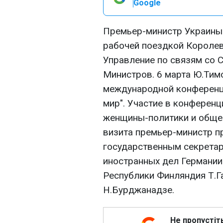
Google
Премьер-министр Украины 
рабочей поездкой Королев
Управление по связям со 
Министров. 6 марта Ю.Тим
международной конференц
мир". Участие в конферен
женщины-политики и общес
визита премьер-министр п
государственным секретар
иностранных дел Германии
Республики Финляндия Т.Г
Н.Бурджанадзе.
Не пропустіт