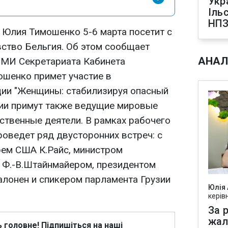
Укр
Іль
НПЗ
Юлия Тимошенко 5-6 марта посетит с
ство Бельгия. Об этом сообщает
АНАЛ
СМИ Секретариата Кабинета
ошенко примет участие в
ии "Женщины: стабилизируя опасный
ции примут также ведущие мировые
твенные деятели. В рамках рабочего
роведет ряд двусторонних встреч: с
ем США К.Райс, министром
 Ф.-В.Штайнмайером, президентом
алонен и спикером парламента Грузии
Юлія
керів
За р
жал
ь головне! Підпишіться на наші