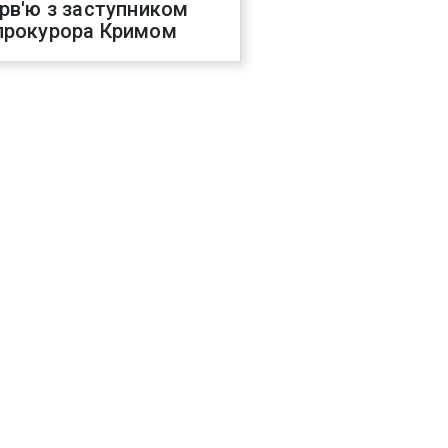
ерв'ю з заступником
прокурора Кримом