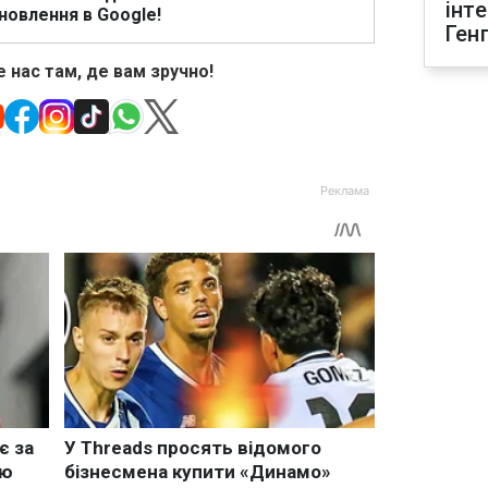
інт
новлення в Google!
Ген
 нас там, де вам зручно!