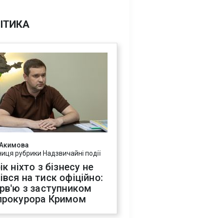
ІТИКА
 Акимова
ниця рубрики Надзвичайні події
ік ніхто з бізнесу не
івся на тиск офіційно:
ерв'ю з заступником
прокурора Кримом