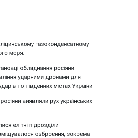
оліцинському газоконденсатному
ого моря.
тановці обладнання росіяни
вління ударними дронами для
дарів по південних містах України.
росіяни виявляли рух українських
ися елітні підрозділи
зміщувалося озброєння, зокрема