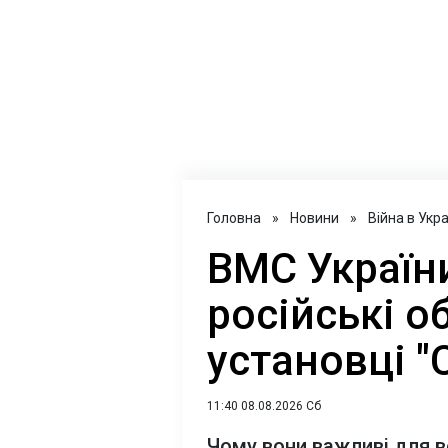
Головна
»
Новини
»
Війна в Укра
ВМС Україн
російські о
установці "
11:40 08.08.2026 Сб
Чому вони важливі для 