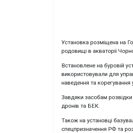
Установка розміщена на Г
родовищі в акваторії Чорн
Встановлене на буровій ус
використовували для упра
наведення та корегування у
Завдяки засобам розвідки 
дронів та БЕК.
Також на установці базувал
спецпризначення РФ та ро