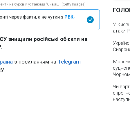
єкти на буровій установці "Сиваш" (Getty Images)
ГОЛО
нті через факти, а не чутки з
РБК-
У Києві
атаки 
СУ знищили російські об'єкти на
Українс
.
Сизран
раїна
з посиланням на
Telegram
Морськ
суднопл
У.
Чорном
Чи варт
спрогно
наступ