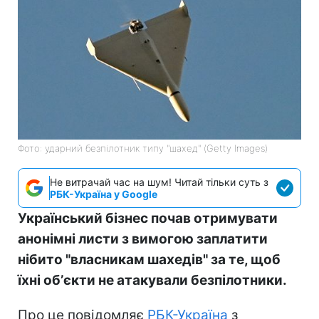
Фото: ударний безпілотник типу "шахед" (Getty Images)
Не витрачай час на шум! Читай тільки суть з
РБК-Україна у Google
Український бізнес почав отримувати
анонімні листи з вимогою заплатити
нібито "власникам шахедів" за те, щоб
їхні обʼєкти не атакували безпілотники.
Про це повідомляє
РБК-Україна
з