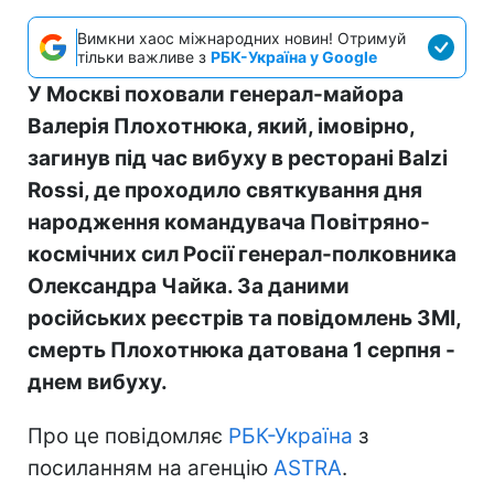
Вимкни хаос міжнародних новин! Отримуй
тільки важливе з
РБК-Україна у Google
У Москві поховали генерал-майора
Валерія Плохотнюка, який, імовірно,
загинув під час вибуху в ресторані Balzi
Rossi, де проходило святкування дня
народження командувача Повітряно-
космічних сил Росії генерал-полковника
Олександра Чайка. За даними
російських реєстрів та повідомлень ЗМІ,
смерть Плохотнюка датована 1 серпня -
днем вибуху.
Про це повідомляє
РБК-Україна
з
посиланням на агенцію
ASTRA
.