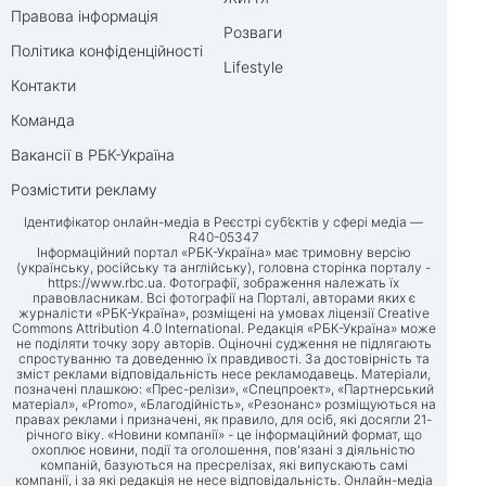
Правова інформація
Розваги
Політика конфіденційності
Lifestyle
Контакти
Команда
Вакансії в РБК-Україна
Розмістити рекламу
Ідентифікатор онлайн-медіа в Реєстрі суб’єктів у сфері медіа —
R40-05347
Інформаційний портал «РБК-Україна» має тримовну версію
(українську, російську та англійську), головна сторінка порталу -
https://www.rbc.ua
. Фотографії, зображення належать їх
правовласникам. Всі фотографії на Порталі, авторами яких є
журналісти «РБК-Україна», розміщені на умовах ліцензії Creative
Commons Attribution 4.0 International. Редакція «РБК-Україна» може
не поділяти точку зору авторів. Оціночні судження не підлягають
спростуванню та доведенню їх правдивості. За достовірність та
зміст реклами відповідальність несе рекламодавець. Матеріали,
позначені плашкою: «Прес-релізи», «Спецпроект», «Партнерський
матеріал», «Promo», «Благодійність», «Резонанс» розміщуються на
правах реклами і призначені, як правило, для осіб, які досягли 21-
річного віку. «Новини компанії» - це інформаційний формат, що
охоплює новини, події та оголошення, пов'язані з діяльністю
компаній, базуються на пресрелізах, які випускають самі
компанії, і за які редакція не несе відповідальність. Онлайн-медіа